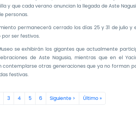
Villa y que cada verano anuncian la llegada de Aste Nagus
de personas.
imiento permanecerá cerrado los días 25 y 31 de julio y e
 por ser festivos.
Museo se exhibirán los gigantes que actualmente partic
lebraciones de Aste Nagusia, mientras que en el Yac
 contemplarse otras generaciones que ya no forman p
idas festivas.
inación
a actual
ágina
Página
Página
Página
Página
Siguiente página
Última página
3
4
5
6
Siguiente >
Último »