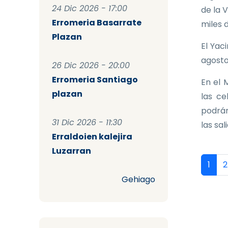
24 Dic 2026 - 17:00
de la 
Erromeria Basarrate
miles 
Plazan
El Yac
agosto
26 Dic 2026 - 20:00
Erromeria Santiago
En el 
plazan
las ce
podrán
31 Dic 2026 - 11:30
las sal
Erraldoien kalejira
Luzarran
Pag
Págin
P
1
2
Gehiago