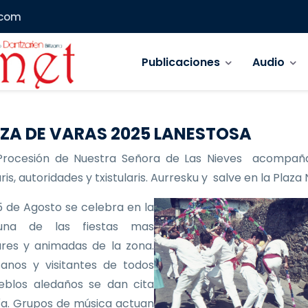
.com
Navegación principal
Publicaciones
Audio
ZA DE VARAS 2025 LANESTOSA
Procesión de Nuestra Señora de Las Nieves acompañ
is, autoridades y txistularis. Aurresku y salve en la Plaza
 de Agosto se celebra en la
 una de las fiestas mas
res y animadas de la zona.
anos y visitantes de todos
eblos aledaños se dan cita
ía. Grupos de música actuan