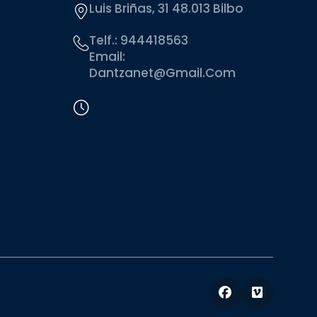
Luis Briñas, 31 48.013 Bilbo
Telf.:
944418563
Email:
Dantzanet@gmail.com
Facebook
Vimeo