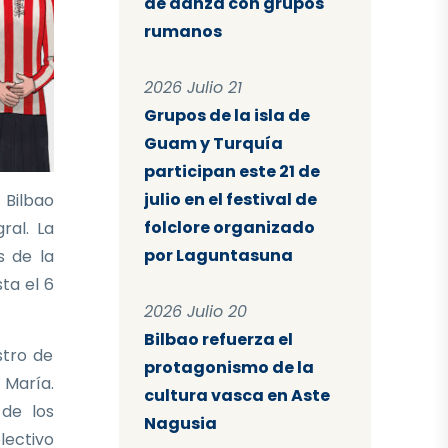
de danza con grupos
rumanos
2026 Julio 21
Grupos de la isla de
Guam y Turquía
participan este 21 de
julio en el festival de
 Bilbao
folclore organizado
ral. La
por Laguntasuna
s de la
sta el 6
2026 Julio 20
Bilbao refuerza el
stro de
protagonismo de la
 María.
cultura vasca en Aste
 de los
Nagusia
lectivo