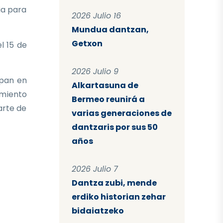
ia para
2026 Julio 16
Mundua dantzan,
Getxon
l 15 de
2026 Julio 9
ipan en
Alkartasuna de
imiento
Bermeo reunirá a
arte de
varias generaciones de
dantzaris por sus 50
años
2026 Julio 7
Dantza zubi, mende
erdiko historian zehar
bidaiatzeko