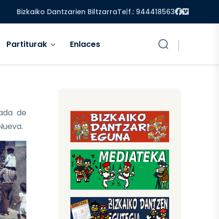
Facebook
Vimeo
Bizkaiko Dantzarien Biltzarra
Telf.: 944418563
Partiturak
Enlaces
ada de
 Nueva.