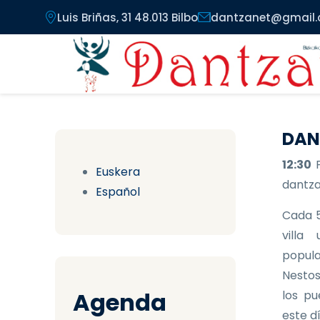
Pasar al contenido principal
Luis Briñas, 31 48.013 Bilbo
dantzanet@gmail
DAN
12:30
Euskera
dantzar
Español
Cada 5
villa
popula
Nestos
Agenda
los pu
este d