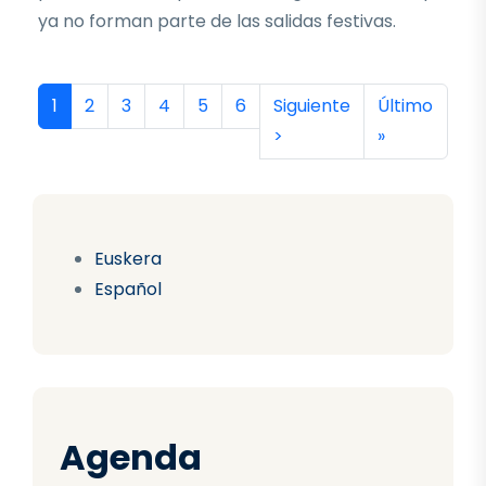
ya no forman parte de las salidas festivas.
Paginación
Página actual
Página
Página
Página
Página
Página
Siguiente página
Última págin
1
2
3
4
5
6
Siguiente
Último
>
»
Euskera
Español
Agenda