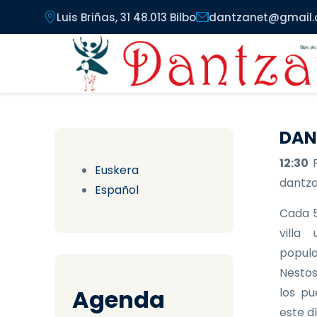
Pasar al contenido principal
Luis Briñas, 31 48.013 Bilbo
dantzanet@gmail
DAN
12:30
Euskera
dantzar
Español
Cada 5
villa
popula
Nestos
Agenda
los pu
este d