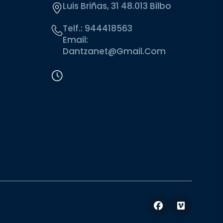
Luis Briñas, 31 48.013 Bilbo
Telf.:
944418563
Email:
Dantzanet@gmail.com
Facebook
Vimeo