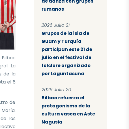
de danza con grupos
rumanos
2026 Julio 21
Grupos de la isla de
Guam y Turquía
participan este 21 de
julio en el festival de
 Bilbao
folclore organizado
ral. La
por Laguntasuna
s de la
sta el 6
2026 Julio 20
Bilbao refuerza el
stro de
protagonismo de la
 María.
cultura vasca en Aste
 de los
Nagusia
lectivo