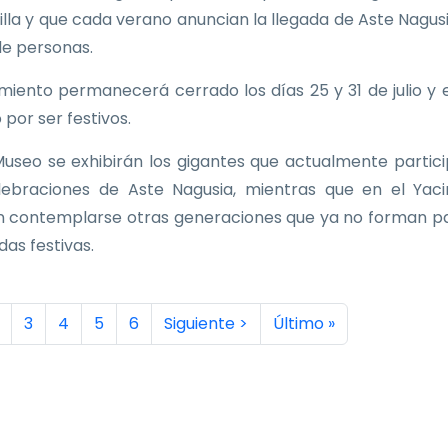
Villa y que cada verano anuncian la llegada de Aste Nagus
de personas.
imiento permanecerá cerrado los días 25 y 31 de julio y e
 por ser festivos.
Museo se exhibirán los gigantes que actualmente partic
lebraciones de Aste Nagusia, mientras que en el Yac
 contemplarse otras generaciones que ya no forman p
idas festivas.
inación
a actual
ágina
Página
Página
Página
Página
Siguiente página
Última página
3
4
5
6
Siguiente >
Último »