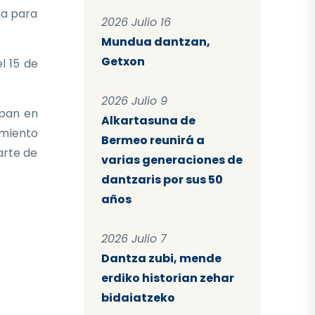
ia para
2026 Julio 16
Mundua dantzan,
Getxon
l 15 de
2026 Julio 9
ipan en
Alkartasuna de
imiento
Bermeo reunirá a
arte de
varias generaciones de
dantzaris por sus 50
años
2026 Julio 7
Dantza zubi, mende
erdiko historian zehar
bidaiatzeko