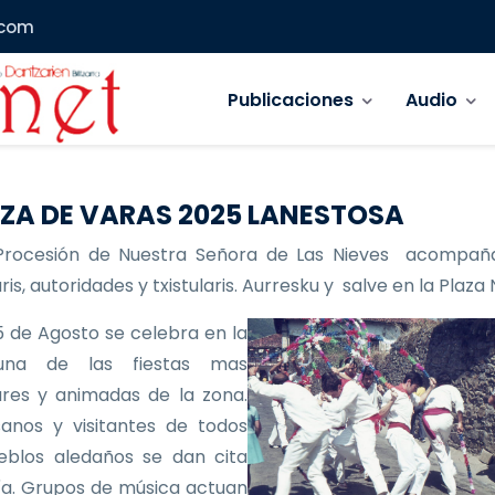
.com
Navegación principal
Publicaciones
Audio
ZA DE VARAS 2025 LANESTOSA
Procesión de Nuestra Señora de Las Nieves acompañ
is, autoridades y txistularis. Aurresku y salve en la Plaza
 de Agosto se celebra en la
 una de las fiestas mas
res y animadas de la zona.
anos y visitantes de todos
eblos aledaños se dan cita
ía. Grupos de música actuan