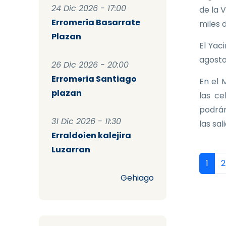
24 Dic 2026 - 17:00
de la 
Erromeria Basarrate
miles 
Plazan
El Yac
agosto
26 Dic 2026 - 20:00
Erromeria Santiago
En el 
plazan
las ce
podrán
31 Dic 2026 - 11:30
las sal
Erraldoien kalejira
Luzarran
Pag
Págin
P
1
2
Gehiago