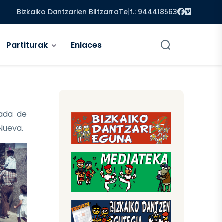
Facebook
Vimeo
Bizkaiko Dantzarien Biltzarra
Telf.: 944418563
Partiturak
Enlaces
ada de
 Nueva.