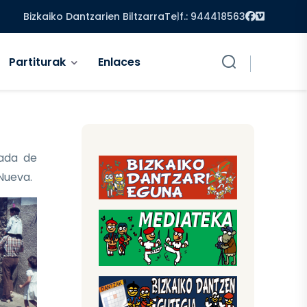
Facebook
Vimeo
Bizkaiko Dantzarien Biltzarra
Telf.: 944418563
Partiturak
Enlaces
ada de
 Nueva.