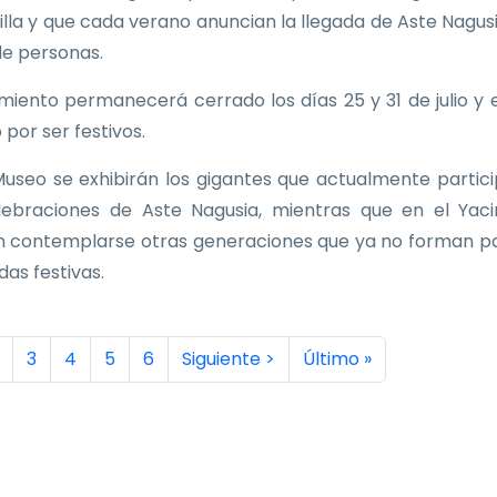
Villa y que cada verano anuncian la llegada de Aste Nagus
de personas.
imiento permanecerá cerrado los días 25 y 31 de julio y e
 por ser festivos.
Museo se exhibirán los gigantes que actualmente partic
lebraciones de Aste Nagusia, mientras que en el Yac
 contemplarse otras generaciones que ya no forman p
idas festivas.
inación
a actual
ágina
Página
Página
Página
Página
Siguiente página
Última página
3
4
5
6
Siguiente >
Último »