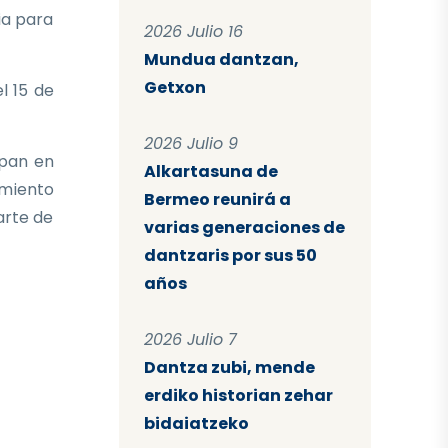
ia para
2026 Julio 16
Mundua dantzan,
Getxon
l 15 de
2026 Julio 9
ipan en
Alkartasuna de
imiento
Bermeo reunirá a
arte de
varias generaciones de
dantzaris por sus 50
años
2026 Julio 7
Dantza zubi, mende
erdiko historian zehar
bidaiatzeko