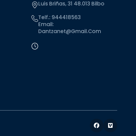
Luis Briñas, 31 48.013 Bilbo
Telf.:
944418563
Email:
Dantzanet@gmail.com
Facebook
Vimeo