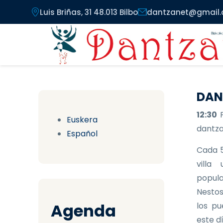
Pasar al contenido principal
Luis Briñas, 31 48.013 Bilbo
dantzanet@gmail
DAN
12:30
Euskera
dantzar
Español
Cada 5
villa
popula
Nestos
Agenda
los pu
este d