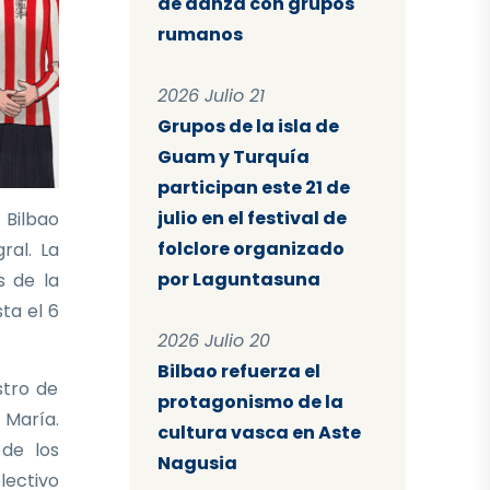
de danza con grupos
rumanos
2026 Julio 21
Grupos de la isla de
Guam y Turquía
participan este 21 de
julio en el festival de
 Bilbao
folclore organizado
ral. La
por Laguntasuna
s de la
sta el 6
2026 Julio 20
Bilbao refuerza el
stro de
protagonismo de la
 María.
cultura vasca en Aste
 de los
Nagusia
lectivo