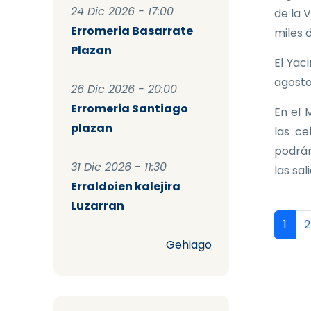
24 Dic 2026 - 17:00
de la 
Erromeria Basarrate
miles 
Plazan
El Yac
agosto
26 Dic 2026 - 20:00
Erromeria Santiago
En el 
plazan
las ce
podrán
31 Dic 2026 - 11:30
las sal
Erraldoien kalejira
Luzarran
Pag
Págin
P
1
2
Gehiago