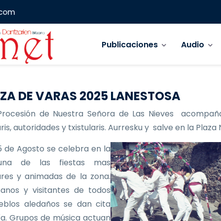
.com
Navegación principal
Publicaciones
Audio
ZA DE VARAS 2025 LANESTOSA
Procesión de Nuestra Señora de Las Nieves acompañ
is, autoridades y txistularis. Aurresku y salve en la Plaza
 de Agosto se celebra en la
 una de las fiestas mas
res y animadas de la zona.
anos y visitantes de todos
eblos aledaños se dan cita
ía. Grupos de música actuan