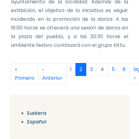
ayuntamiento de la localidad. Además de la
exhibición, el objetivo de la iniciativa es seguir
incidiendo en la promoción de la danza. A las
18:00 horas se ofrecerá una sesión de danza en
la plaza del pueblo, y a las 20:30 horas el
ambiente festivo continuará con el grupo Kittu.
Paginación
Primera página
Página anterior
Página
Página actual
Página
Página
Página
Página
Si
«
‹
1
2
3
4
5
6
Si
Primero
Anterior
>
Euskera
Español