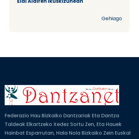
Elai Alairen ikuskizunean
Gehiago
Federazio Hau Bizkaiko Dantzariak Eta Dantza
Taldeak Elkartzeko Xedez Sortu Zen, Eta Hauek
Hainbat Esparrutan, Hala Nola Bizkaiko Zein Euskal