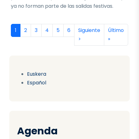
ya no forman parte de las salidas festivas.
Paginación
Página actual
Página
Página
Página
Página
Página
Siguiente página
Última págin
1
2
3
4
5
6
Siguiente
Último
>
»
Euskera
Español
Agenda