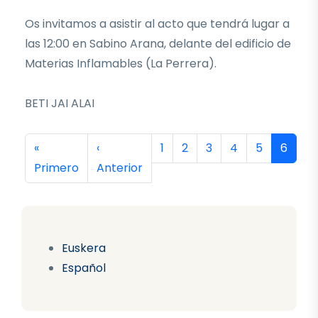
Os invitamos a asistir al acto que tendrá lugar a
las 12:00 en Sabino Arana, delante del edificio de
Materias Inflamables (La Perrera).
BETI JAI ALAI
Paginación
Primera página
Página anterior
Página
Página
Página
Página
Página
Página
«
‹
1
2
3
4
5
6
Primero
Anterior
Euskera
Español