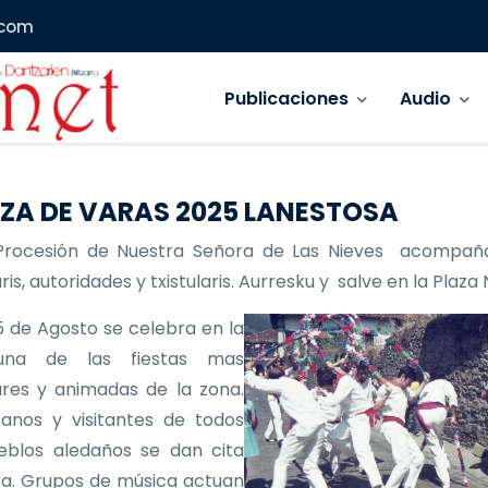
.com
Navegación principal
Publicaciones
Audio
ZA DE VARAS 2025 LANESTOSA
Procesión de Nuestra Señora de Las Nieves acompañ
is, autoridades y txistularis. Aurresku y salve en la Plaza
 de Agosto se celebra en la
 una de las fiestas mas
res y animadas de la zona.
anos y visitantes de todos
eblos aledaños se dan cita
ía. Grupos de música actuan