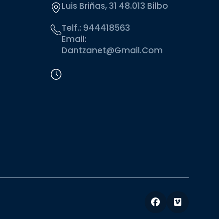
Luis Briñas, 31 48.013 Bilbo
Telf.:
944418563
Email:
Dantzanet@gmail.com
Facebook
Vimeo