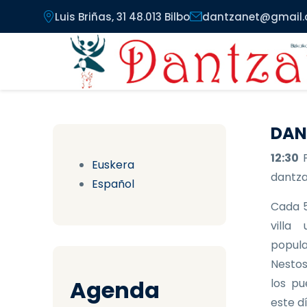
Pasar al contenido principal
Luis Briñas, 31 48.013 Bilbo
dantzanet@gmail
DAN
12:30
Euskera
dantzar
Español
Cada 5
villa
popula
Nestos
Agenda
los pu
este d