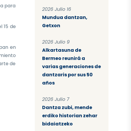
ia para
2026 Julio 16
Mundua dantzan,
Getxon
l 15 de
2026 Julio 9
ipan en
Alkartasuna de
imiento
Bermeo reunirá a
arte de
varias generaciones de
dantzaris por sus 50
años
2026 Julio 7
Dantza zubi, mende
erdiko historian zehar
bidaiatzeko