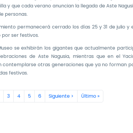
Villa y que cada verano anuncian la llegada de Aste Nagus
de personas.
imiento permanecerá cerrado los días 25 y 31 de julio y e
 por ser festivos.
Museo se exhibirán los gigantes que actualmente partic
lebraciones de Aste Nagusia, mientras que en el Yac
 contemplarse otras generaciones que ya no forman p
idas festivas.
inación
a actual
ágina
Página
Página
Página
Página
Siguiente página
Última página
3
4
5
6
Siguiente >
Último »