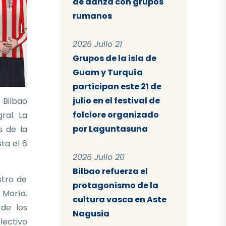
de danza con grupos
rumanos
2026 Julio 21
Grupos de la isla de
Guam y Turquía
participan este 21 de
julio en el festival de
 Bilbao
folclore organizado
ral. La
por Laguntasuna
s de la
sta el 6
2026 Julio 20
Bilbao refuerza el
stro de
protagonismo de la
 María.
cultura vasca en Aste
 de los
Nagusia
lectivo