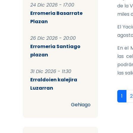
24 Dic 2026 - 17:00
de la 
Erromeria Basarrate
miles 
Plazan
El Yac
agosto
26 Dic 2026 - 20:00
Erromeria Santiago
En el 
plazan
las ce
podrán
31 Dic 2026 - 11:30
las sal
Erraldoien kalejira
Luzarran
Pag
Págin
P
1
2
Gehiago