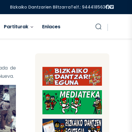
Facebook
Vimeo
Bizkaiko Dantzarien Biltzarra
Telf.: 944418563
Partiturak
Enlaces
ada de
 Nueva.