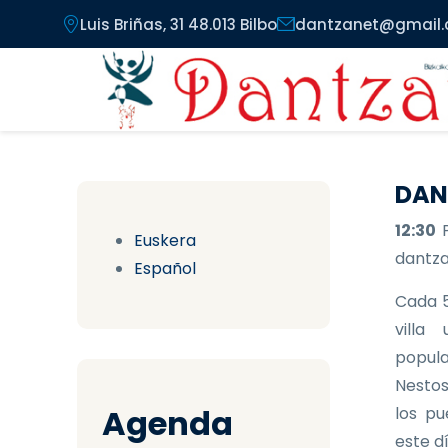
Pasar al contenido principal
Luis Briñas, 31 48.013 Bilbo
dantzanet@gmail
DAN
12:30
Euskera
dantzar
Español
Cada 5
villa
popula
Nestos
Agenda
los pu
este d