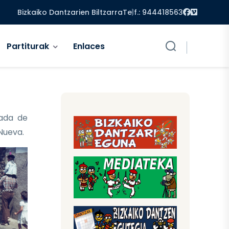
Facebook
Vimeo
Bizkaiko Dantzarien Biltzarra
Telf.: 944418563
Partiturak
Enlaces
ada de
 Nueva.