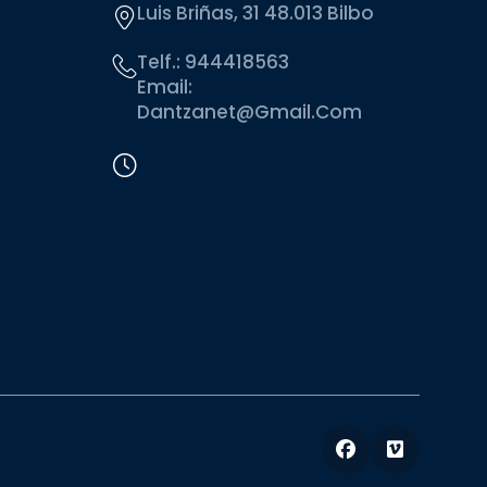
Luis Briñas, 31 48.013 Bilbo
Telf.:
944418563
Email:
Dantzanet@gmail.com
Facebook
Vimeo