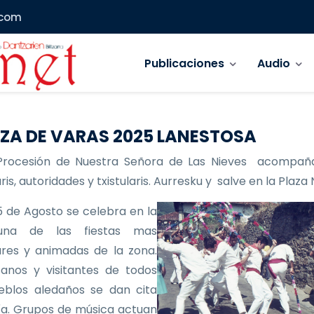
.com
Navegación principal
Publicaciones
Audio
ZA DE VARAS 2025 LANESTOSA
Procesión de Nuestra Señora de Las Nieves acompañ
is, autoridades y txistularis. Aurresku y salve en la Plaza
 de Agosto se celebra en la
 una de las fiestas mas
res y animadas de la zona.
anos y visitantes de todos
eblos aledaños se dan cita
ía. Grupos de música actuan