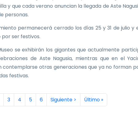
Villa y que cada verano anuncian la llegada de Aste Nagus
de personas.
imiento permanecerá cerrado los días 25 y 31 de julio y e
 por ser festivos.
Museo se exhibirán los gigantes que actualmente partic
lebraciones de Aste Nagusia, mientras que en el Yac
 contemplarse otras generaciones que ya no forman p
idas festivas.
inación
a actual
ágina
Página
Página
Página
Página
Siguiente página
Última página
3
4
5
6
Siguiente >
Último »