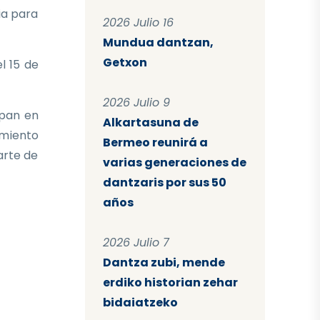
ia para
2026 Julio 16
Mundua dantzan,
Getxon
l 15 de
2026 Julio 9
ipan en
Alkartasuna de
imiento
Bermeo reunirá a
arte de
varias generaciones de
dantzaris por sus 50
años
2026 Julio 7
Dantza zubi, mende
erdiko historian zehar
bidaiatzeko