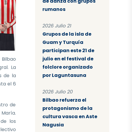
de danza con grupos
rumanos
2026 Julio 21
Grupos de la isla de
Guam y Turquía
participan este 21 de
julio en el festival de
 Bilbao
folclore organizado
ral. La
por Laguntasuna
s de la
sta el 6
2026 Julio 20
Bilbao refuerza el
stro de
protagonismo de la
 María.
cultura vasca en Aste
 de los
Nagusia
lectivo