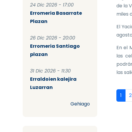
24 Dic 2026 - 17:00
de la 
Erromeria Basarrate
miles 
Plazan
El Yac
agosto
26 Dic 2026 - 20:00
Erromeria Santiago
En el 
plazan
las ce
podrán
31 Dic 2026 - 11:30
las sal
Erraldoien kalejira
Luzarran
Pag
Págin
P
1
2
Gehiago