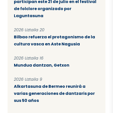
participan este 21 de julio en el festival
de folclore organizado por
Laguntasuna
2026 Uztaila 20
Bilbao refuerza el protagonismo de la
cultura vasca en Aste Nagusia
2026 Uztaila 16
Mundua dantzan, Getxon
2026 Uztaila 9
Alkartasuna de Bermeo reunirá a
varias generaciones de dantzaris por
sus 50 años