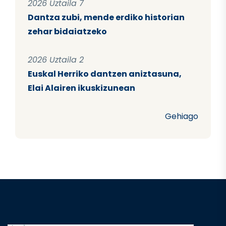
2026 Uztaila 7
Dantza zubi, mende erdiko historian
zehar bidaiatzeko
2026 Uztaila 2
Euskal Herriko dantzen aniztasuna,
Elai Alairen ikuskizunean
Gehiago