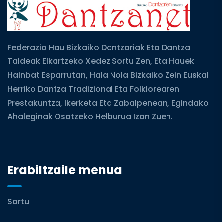
Federazio Hau Bizkaiko Dantzariak Eta Dantza
Taldeak Elkartzeko Xedez Sortu Zen, Eta Hauek
Hainbat Esparrutan, Hala Nola Bizkaiko Zein Euskal
Herriko Dantza Tradizional Eta Folklorearen
Prestakuntza, Ikerketa Eta Zabalpenean, Egindako
Ahaleginak Osatzeko Helburua Izan Zuen.
Erabiltzaile menua
Sartu