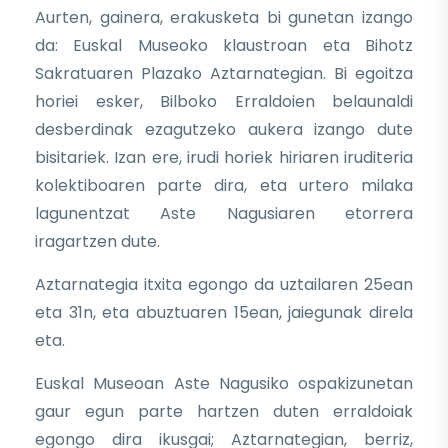
Aurten, gainera, erakusketa bi gunetan izango
da: Euskal Museoko klaustroan eta Bihotz
Sakratuaren Plazako Aztarnategian. Bi egoitza
horiei esker, Bilboko Erraldoien belaunaldi
desberdinak ezagutzeko aukera izango dute
bisitariek. Izan ere, irudi horiek hiriaren iruditeria
kolektiboaren parte dira, eta urtero milaka
lagunentzat Aste Nagusiaren etorrera
iragartzen dute.
Aztarnategia itxita egongo da uztailaren 25ean
eta 31n, eta abuztuaren 15ean, jaiegunak direla
eta.
Euskal Museoan Aste Nagusiko ospakizunetan
gaur egun parte hartzen duten erraldoiak
egongo dira ikusgai; Aztarnategian, berriz,