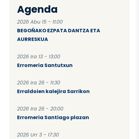
Agenda
2026 Abu 15 - 11:00
BEGOÑAKO EZPATA DANTZA ETA
AURRESKUA
2026 Ira 13 - 13:00
Erromeria Santutxun
2026 Ira 26 - 11:30
Erraldoien kalejira Sarrikon
2026 Ira 26 - 20:00
Erromeria Santiago plazan
2026 Urr 3 - 17:30