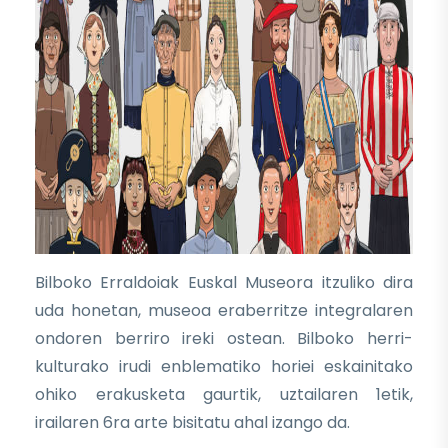
Bilboko Erraldoiak Euskal Museora itzuliko dira
uda honetan, museoa eraberritze integralaren
ondoren berriro ireki ostean. Bilboko herri-
kulturako irudi enblematiko horiei eskainitako
ohiko erakusketa gaurtik, uztailaren 1etik,
irailaren 6ra arte bisitatu ahal izango da.