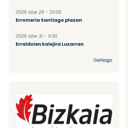
2026 Abe 26 - 20:00
Erromeria Santiago plazan
2026 Abe 31 - 11:30
Erraldoien kalejira Luzarran
Gehiago