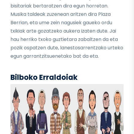
bisitariak bertaratzen dira egun horretan.
Musika taldeak zuzenean aritzen dira Plaza
Berrian, eta ume zein nagusiek gaueko ordu
txikiak arte gozatzeko aukera izaten dute. Jai
hau herriko txoko guztietara zabaltzen da eta
pozik ospatzen dute, lanestosarrentzako urteko
egun garrantzitsuenetako bat da eta.
Bilboko Erraldoiak