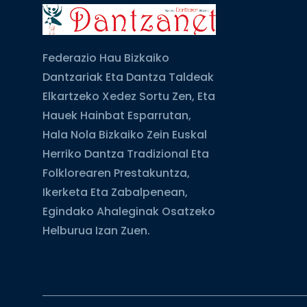
Federazio Hau Bizkaiko
Dantzariak Eta Dantza Taldeak
Elkartzeko Xedez Sortu Zen, Eta
Hauek Hainbat Esparrutan,
Hala Nola Bizkaiko Zein Euskal
Herriko Dantza Tradizional Eta
Folklorearen Prestakuntza,
Ikerketa Eta Zabalpenean,
Egindako Ahaleginak Osatzeko
Helburua Izan Zuen.