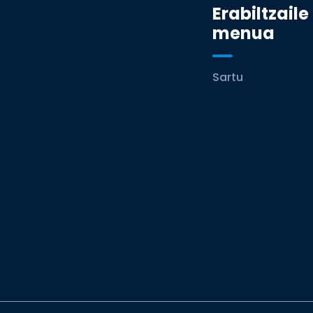
Erabiltzaile
menua
Sartu