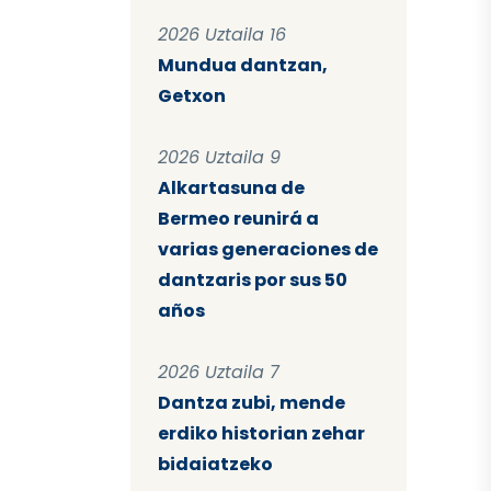
2026 Uztaila 16
Mundua dantzan,
Getxon
2026 Uztaila 9
Alkartasuna de
Bermeo reunirá a
varias generaciones de
dantzaris por sus 50
años
2026 Uztaila 7
Dantza zubi, mende
erdiko historian zehar
bidaiatzeko