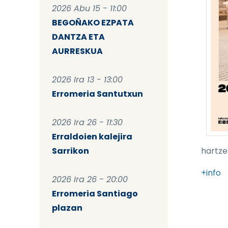
2026 Abu 15 - 11:00
BEGOÑAKO EZPATA
DANTZA ETA
AURRESKUA
2026 Ira 13 - 13:00
Erromeria Santutxun
2026 Ira 26 - 11:30
Erraldoien kalejira
Sarrikon
hartze
+info
2026 Ira 26 - 20:00
Erromeria Santiago
plazan