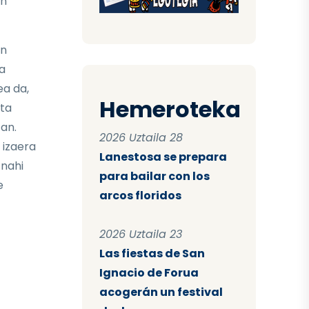
en
en
a
ea da,
Hemeroteka
ta
tan.
2026 Uztaila 28
 izaera
Lanestosa se prepara
 nahi
para bailar con los
e
arcos floridos
2026 Uztaila 23
Las fiestas de San
Ignacio de Forua
acogerán un festival