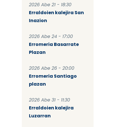
2026 Abe 21 - 18:30
Erraldoien kalejira San
Inazion
2026 Abe 24 - 17:00
Erromeria Basarrate
Plazan
2026 Abe 26 - 20:00
Erromeria Santiago
plazan
2026 Abe 31 - 11:30
Erraldoien kalejira
Luzarran