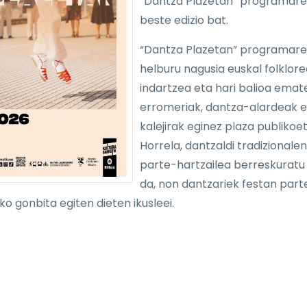
“Dantza Plazetan” programar
beste edizio bat.
“Dantza Plazetan” programar
helburu nagusia euskal folklore
indartzea eta hari balioa emat
erromeriak, dantza-alardeak e
kalejirak eginez plaza publikoe
Horrela, dantzaldi tradizionalen
parte-hartzailea berreskuratu
da, non dantzariek festan part
ko gonbita egiten dieten ikusleei.