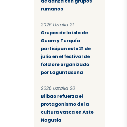
de danza con grupos
rumanos
2026 Uztaila 21
Grupos de la isla de
Guam y Turquía
participan este 21 de
julio en el festival de
folclore organizado
por Laguntasuna
2026 Uztaila 20
Bilbao refuerza el
protagonismo de la
cultura vasca en Aste
Nagusia