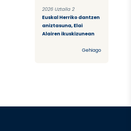
2026 Uztaila 2
Euskal Herriko dantzen
aniztasuna, Elai
Alairen ikuskizunean
Gehiago