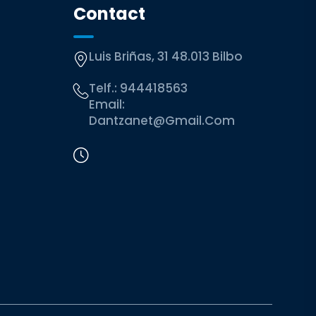
Contact
Luis Briñas, 31 48.013 Bilbo
Telf.:
944418563
Email:
Dantzanet@gmail.com