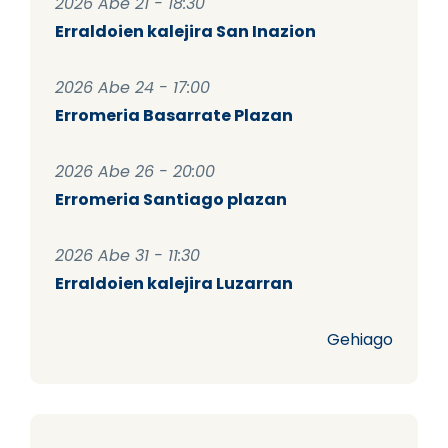
2026 Abe 21 - 18:30
Erraldoien kalejira San Inazion
2026 Abe 24 - 17:00
Erromeria Basarrate Plazan
2026 Abe 26 - 20:00
Erromeria Santiago plazan
2026 Abe 31 - 11:30
Erraldoien kalejira Luzarran
Gehiago