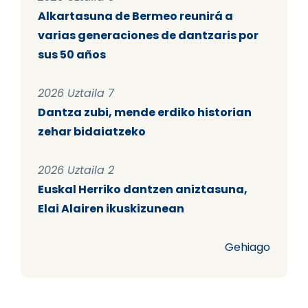
Alkartasuna de Bermeo reunirá a
varias generaciones de dantzaris por
sus 50 años
2026 Uztaila 7
Dantza zubi, mende erdiko historian
zehar bidaiatzeko
2026 Uztaila 2
Euskal Herriko dantzen aniztasuna,
Elai Alairen ikuskizunean
Gehiago