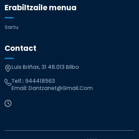
Erabiltzaile menua
Sartu
Contact
Luis Briñas, 31 48.013 Bilbo
Telf.:
944418563
Email:
Dantzanet@gmail.com