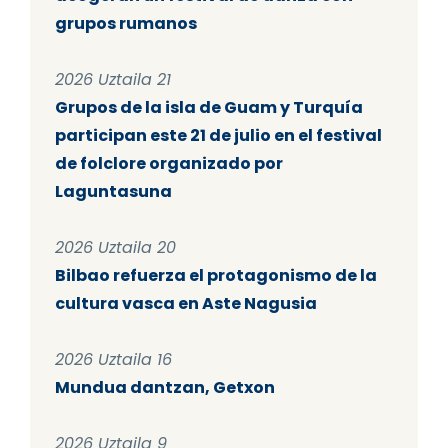
grupos rumanos
2026 Uztaila 21
Grupos de la isla de Guam y Turquía
participan este 21 de julio en el festival
de folclore organizado por
Laguntasuna
2026 Uztaila 20
Bilbao refuerza el protagonismo de la
cultura vasca en Aste Nagusia
2026 Uztaila 16
Mundua dantzan, Getxon
2026 Uztaila 9