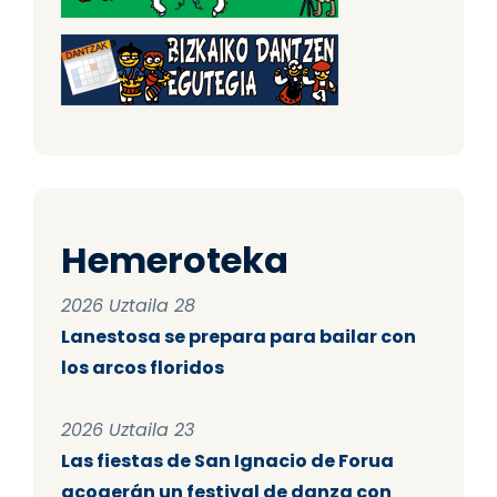
Hemeroteka
2026 Uztaila 28
Lanestosa se prepara para bailar con
los arcos floridos
2026 Uztaila 23
Las fiestas de San Ignacio de Forua
acogerán un festival de danza con