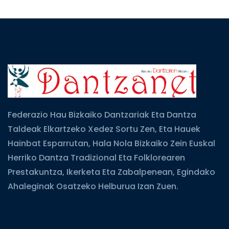
Federazio Hau Bizkaiko Dantzariak Eta Dantza
Taldeak Elkartzeko Xedez Sortu Zen, Eta Hauek
Hainbat Esparrutan, Hala Nola Bizkaiko Zein Euskal
Herriko Dantza Tradizional Eta Folklorearen
Prestakuntza, Ikerketa Eta Zabalpenean, Egindako
Ahaleginak Osatzeko Helburua Izan Zuen.