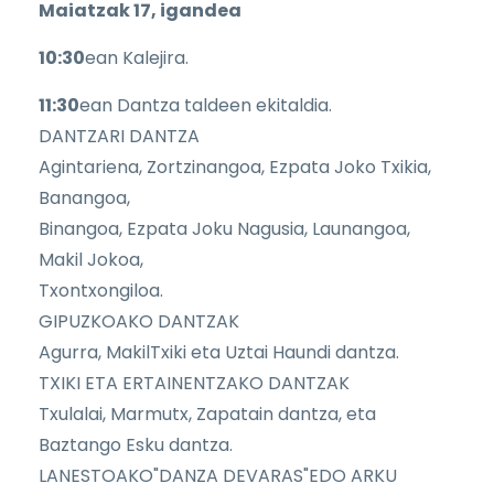
Maiatzak 17, igandea
10:30
ean Kalejira.
11:30
ean Dantza taldeen ekitaldia.
DANTZARI DANTZA
Agintariena, Zortzinangoa, Ezpata Joko Txikia,
Banangoa,
Binangoa, Ezpata Joku Nagusia, Launangoa,
Makil Jokoa,
Txontxongiloa.
GIPUZKOAKO DANTZAK
Agurra, MakilTxiki eta Uztai Haundi dantza.
TXIKI ETA ERTAINENTZAKO DANTZAK
Txulalai, Marmutx, Zapatain dantza, eta
Baztango Esku dantza.
LANESTOAKO"DANZA DEVARAS"EDO ARKU