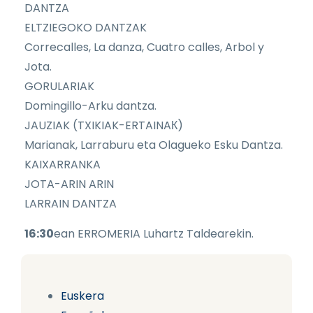
DANTZA
ELTZIEGOKO DANTZAK
Correcalles, La danza, Cuatro calles, Arbol y
Jota.
GORULARIAK
Domingillo-Arku dantza.
JAUZIAK (TXIKIAK-ERTAINAК)
Marianak, Larraburu eta Olagueko Esku Dantza.
KAIXARRANKA
JOTA-ARIN ARIN
LARRAIN DANTZA
16:30
ean ERROMERIA Luhartz Taldearekin.
Euskera