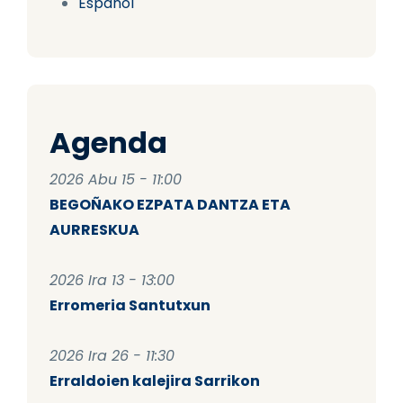
Español
Agenda
2026 Abu 15 - 11:00
BEGOÑAKO EZPATA DANTZA ETA
AURRESKUA
2026 Ira 13 - 13:00
Erromeria Santutxun
2026 Ira 26 - 11:30
Erraldoien kalejira Sarrikon