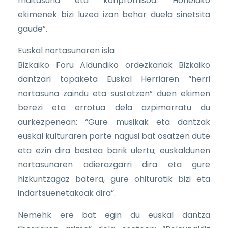
maitasuna eta konpromisoa. Honelako
ekimenek bizi luzea izan behar duela sinetsita
gaude”.
Euskal nortasunaren isla
Bizkaiko Foru Aldundiko ordezkariak Bizkaiko
dantzari topaketa Euskal Herriaren “herri
nortasuna zaindu eta sustatzen” duen ekimen
berezi eta errotua dela azpimarratu du
aurkezpenean: “Gure musikak eta dantzak
euskal kulturaren parte nagusi bat osatzen dute
eta ezin dira bestea barik ulertu; euskaldunen
nortasunaren adierazgarri dira eta gure
hizkuntzagaz batera, gure ohituratik bizi eta
indartsuenetakoak dira”.
Nemehk ere bat egin du euskal dantza