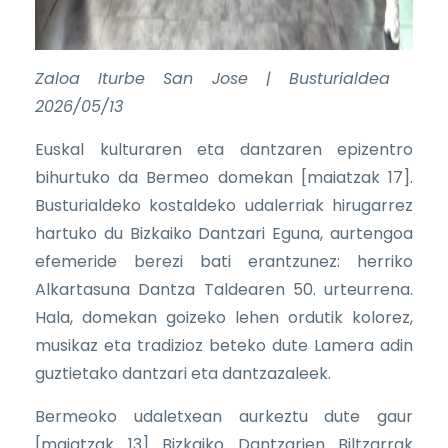
Zaloa Iturbe San Jose | Busturialdea
2026/05/13
Euskal kulturaren eta dantzaren epizentro
bihurtuko da Bermeo domekan [maiatzak 17].
Busturialdeko kostaldeko udalerriak hirugarrez
hartuko du Bizkaiko Dantzari Eguna, aurtengoa
efemeride berezi bati erantzunez: herriko
Alkartasuna Dantza Taldearen 50. urteurrena.
Hala, domekan goizeko lehen ordutik kolorez,
musikaz eta tradizioz beteko dute Lamera adin
guztietako dantzari eta dantzazaleek.
Bermeoko udaletxean aurkeztu dute gaur
[maiatzak 13] Bizkaiko Dantzarien Biltzarrak