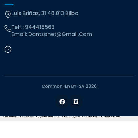
Luis Briñas, 31 48.013 Bilbo
Telf.:
944418563
Email:
Dantzanet@gmail.com
Common-En BY-SA 2026
Facebook
Vimeo
Bizkaiko Dantzari Eguna aurkeztu dute gaur Bermeoko Udaletxean