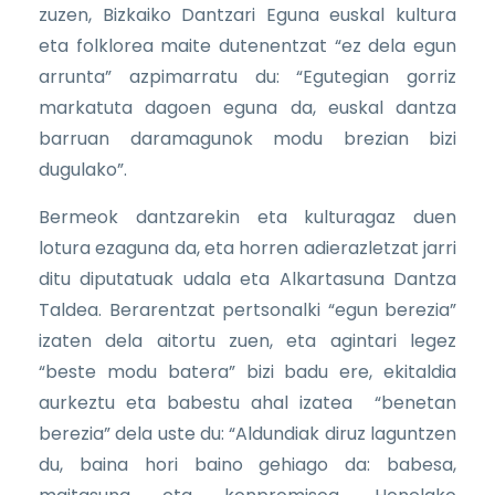
zuzen, Bizkaiko Dantzari Eguna euskal kultura
eta folklorea maite dutenentzat “ez dela egun
arrunta” azpimarratu du: “Egutegian gorriz
markatuta dagoen eguna da, euskal dantza
barruan daramagunok modu brezian bizi
dugulako”.
Bermeok dantzarekin eta kulturagaz duen
lotura ezaguna da, eta horren adierazletzat jarri
ditu diputatuak udala eta Alkartasuna Dantza
Taldea. Berarentzat pertsonalki “egun berezia”
izaten dela aitortu zuen, eta agintari legez
“beste modu batera” bizi badu ere, ekitaldia
aurkeztu eta babestu ahal izatea “benetan
berezia” dela uste du: “Aldundiak diruz laguntzen
du, baina hori baino gehiago da: babesa,