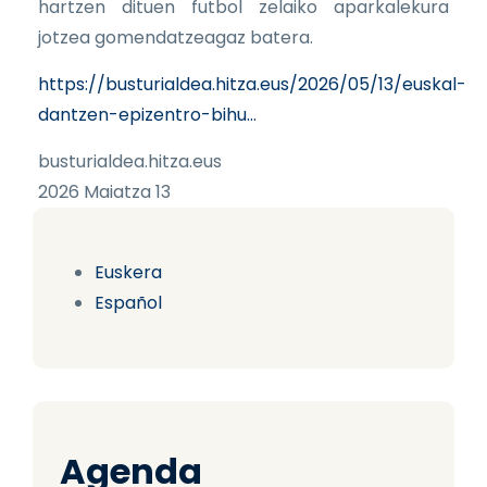
hartzen dituen futbol zelaiko aparkalekura
jotzea gomendatzeagaz batera.
https://busturialdea.hitza.eus/2026/05/13/euskal-
dantzen-epizentro-bihu…
busturialdea.hitza.eus
2026 Maiatza 13
Euskera
Español
Agenda