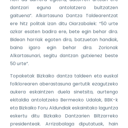
dantzari eguna antolatzera bultzatzen
gaituena”. Alkartasuna Dantza Taldearentzat
ere hitz politak izan ditu Oiarzabalek: “50 urte
azkar esaten badira ere, bete egin behar dira.
Bidean harriak egoten dira, batzuetan handiak,
baina igaro egin behar dira. Zorionak
Alkartasunari, segitu dantzan gutxienez beste
50 urte”.
Topaketak Bizkaiko dantza taldeen eta euskal
folklorearen aberastasuna gertutik ezagutzeko
aukera eskaintzen duela sinetsita, aurtengo
ekitaldia antolatzeko Bermeoko Udalak, BBK-k
eta Bizkaiko Foru Aldundiak eskainitako laguntza
eskertu ditu Bizkaiko Dantzarien Biltzarreko
presidenteak. Arrizabalaga diputatuak, hain