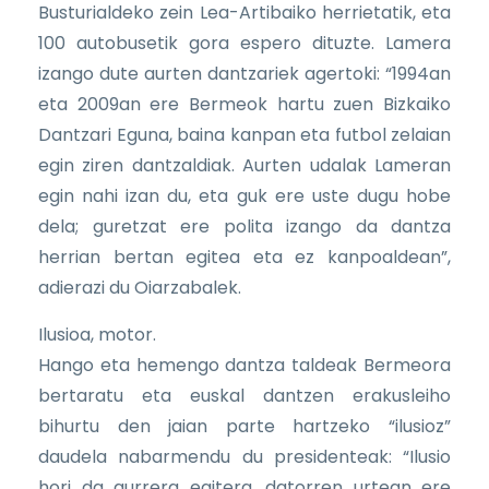
Busturialdeko zein Lea-Artibaiko herrietatik, eta
100 autobusetik gora espero dituzte. Lamera
izango dute aurten dantzariek agertoki: “1994an
eta 2009an ere Bermeok hartu zuen Bizkaiko
Dantzari Eguna, baina kanpan eta futbol zelaian
egin ziren dantzaldiak. Aurten udalak Lameran
egin nahi izan du, eta guk ere uste dugu hobe
dela; guretzat ere polita izango da dantza
herrian bertan egitea eta ez kanpoaldean”,
adierazi du Oiarzabalek.
Ilusioa, motor.
Hango eta hemengo dantza taldeak Bermeora
bertaratu eta euskal dantzen erakusleiho
bihurtu den jaian parte hartzeko “ilusioz”
daudela nabarmendu du presidenteak: “Ilusio
hori da aurrera egitera, datorren urtean ere