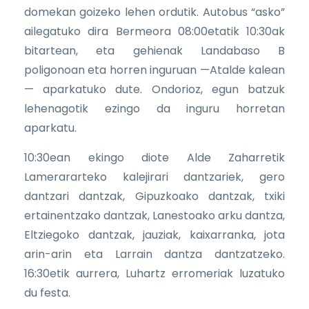
domekan goizeko lehen ordutik. Autobus “asko”
ailegatuko dira Bermeora 08:00etatik 10:30ak
bitartean, eta gehienak Landabaso B
poligonoan eta horren inguruan —Atalde kalean
— aparkatuko dute. Ondorioz, egun batzuk
lehenagotik ezingo da inguru horretan
aparkatu.
10:30ean ekingo diote Alde Zaharretik
Lamerararteko kalejirari dantzariek, gero
dantzari dantzak, Gipuzkoako dantzak, txiki
ertainentzako dantzak, Lanestoako arku dantza,
Eltziegoko dantzak, jauziak, kaixarranka, jota
arin-arin eta Larrain dantza dantzatzeko.
16:30etik aurrera, Luhartz erromeriak luzatuko
du festa.