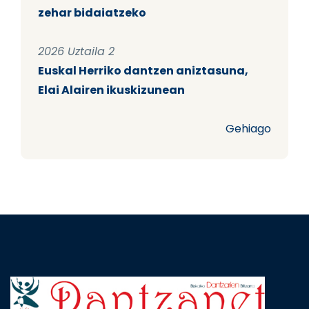
zehar bidaiatzeko
2026 Uztaila 2
Euskal Herriko dantzen aniztasuna,
Elai Alairen ikuskizunean
Gehiago