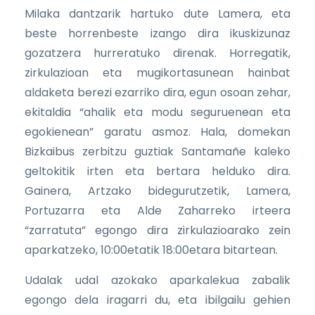
Milaka dantzarik hartuko dute Lamera, eta
beste horrenbeste izango dira ikuskizunaz
gozatzera hurreratuko direnak. Horregatik,
zirkulazioan eta mugikortasunean hainbat
aldaketa berezi ezarriko dira, egun osoan zehar,
ekitaldia “ahalik eta modu seguruenean eta
egokienean” garatu asmoz. Hala, domekan
Bizkaibus zerbitzu guztiak Santamañe kaleko
geltokitik irten eta bertara helduko dira.
Gainera, Artzako bidegurutzetik, Lamera,
Portuzarra eta Alde Zaharreko irteera
“zarratuta” egongo dira zirkulazioarako zein
aparkatzeko, 10:00etatik 18:00etara bitartean.
Udalak udal azokako aparkalekua zabalik
egongo dela iragarri du, eta ibilgailu gehien