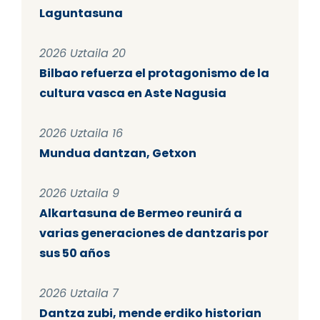
Laguntasuna
2026 Uztaila 20
Bilbao refuerza el protagonismo de la
cultura vasca en Aste Nagusia
2026 Uztaila 16
Mundua dantzan, Getxon
2026 Uztaila 9
Alkartasuna de Bermeo reunirá a
varias generaciones de dantzaris por
sus 50 años
2026 Uztaila 7
Dantza zubi, mende erdiko historian