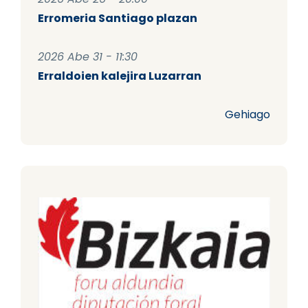
Erromeria Santiago plazan
2026 Abe 31 - 11:30
Erraldoien kalejira Luzarran
Gehiago