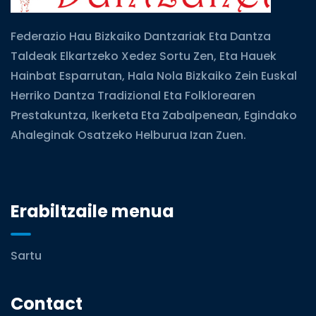
Federazio Hau Bizkaiko Dantzariak Eta Dantza
Taldeak Elkartzeko Xedez Sortu Zen, Eta Hauek
Hainbat Esparrutan, Hala Nola Bizkaiko Zein Euskal
Herriko Dantza Tradizional Eta Folklorearen
Prestakuntza, Ikerketa Eta Zabalpenean, Egindako
Ahaleginak Osatzeko Helburua Izan Zuen.
Erabiltzaile menua
Sartu
Contact