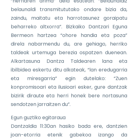
“herriaren arima” dela esatean: “Belaunaldiz
belaunaldi transmitututako ondare bizia da,
zaindu, maitatu eta harrotasunez goraipatu
beharreko altxorra”. Bizkaiko Dantzari Eguna
Bermeon hartzea “ohore handia eta poza”
direla nabarmendu du, are gehiago, herriko
taldeak urtemuga berezia ospatzen duenean.
Alkartasuna Dantza Taldearen lana eta
ibilbidea eskertu ditu alkateak, “lan eredugarria
eta miresgarria” egin dutelako: “Zuen
konpromisoari eta ilusioari esker, gure dantzak
bizirik diraute eta herri honek bere nortasuna
sendotzen jarraitzen du”.
Egun guztiko egitaraua
Dantzaldia 11:30an hasiko bada ere, dantzien
joan-etorria etenik gabekoa izango da