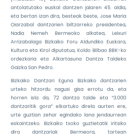
antolatutako euskal dantzen jaiaren 45. aldia,
eta bertan izan dira, besteak beste, Jose Maria
Oiarzabal dantzarien biltzarreko presidentea,
Nadia Nemeh Bermeoko alkatea, Leixuri
Arrizabalaga Bizkaiko Foru Aldundiko Euskara,
Kultura eta Kirol diputatua, Koldo Bilbao BBK-ko
ordezkaria eta Alkartasuna Dantza Taldeko
Gaizka San Pedro.
Bizkaiko Dantzari Eguna Bizkaiko dantzarien
urteko hitzordu nagusi gisa errotu da, eta
horren isla da, 72 dantza talde eta “3.000
dantzaritik gora” elkartuko direla aurten ere,
urte guztian zehar egindako lana jendaurrean
eskaintzeko. Bizkaiko txoko guztietatik iritsiko
dira dantzariak Bermeora, tartean