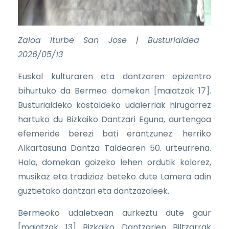
Zaloa Iturbe San Jose | Busturialdea
2026/05/13
Euskal kulturaren eta dantzaren epizentro
bihurtuko da Bermeo domekan [maiatzak 17].
Busturialdeko kostaldeko udalerriak hirugarrez
hartuko du Bizkaiko Dantzari Eguna, aurtengoa
efemeride berezi bati erantzunez: herriko
Alkartasuna Dantza Taldearen 50. urteurrena.
Hala, domekan goizeko lehen ordutik kolorez,
musikaz eta tradizioz beteko dute Lamera adin
guztietako dantzari eta dantzazaleek.
Bermeoko udaletxean aurkeztu dute gaur
[maiatzak 13] Bizkaiko Dantzarien Biltzarrak