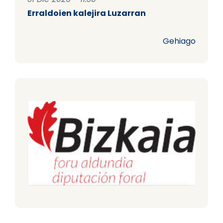
Erraldoien kalejira Luzarran
Gehiago