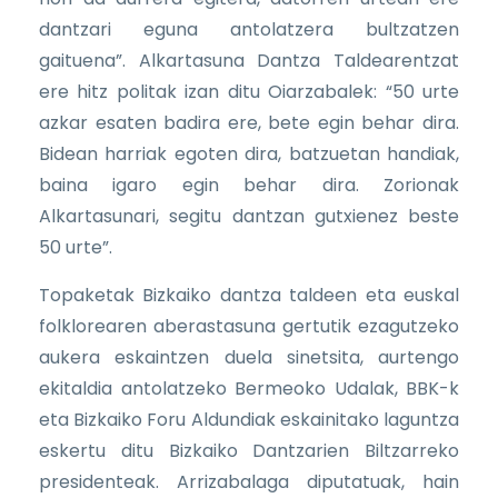
dantzari eguna antolatzera bultzatzen
gaituena”. Alkartasuna Dantza Taldearentzat
ere hitz politak izan ditu Oiarzabalek: “50 urte
azkar esaten badira ere, bete egin behar dira.
Bidean harriak egoten dira, batzuetan handiak,
baina igaro egin behar dira. Zorionak
Alkartasunari, segitu dantzan gutxienez beste
50 urte”.
Topaketak Bizkaiko dantza taldeen eta euskal
folklorearen aberastasuna gertutik ezagutzeko
aukera eskaintzen duela sinetsita, aurtengo
ekitaldia antolatzeko Bermeoko Udalak, BBK-k
eta Bizkaiko Foru Aldundiak eskainitako laguntza
eskertu ditu Bizkaiko Dantzarien Biltzarreko
presidenteak. Arrizabalaga diputatuak, hain