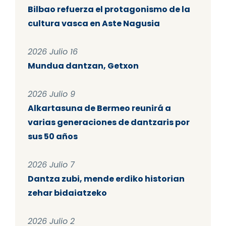
Bilbao refuerza el protagonismo de la
cultura vasca en Aste Nagusia
2026 Julio 16
Mundua dantzan, Getxon
2026 Julio 9
Alkartasuna de Bermeo reunirá a
varias generaciones de dantzaris por
sus 50 años
2026 Julio 7
Dantza zubi, mende erdiko historian
zehar bidaiatzeko
2026 Julio 2