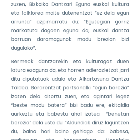
zuzen, Bizkaiko Dantzari Eguna euskal kultura
eta folklorea maite dutenentzat “ez dela egun
arrunta” azpimarratu du: “Egutegian gorriz
markatuta dagoen eguna da, euskal dantza
barruan daramagunok modu brezian bizi
dugulako”.
Bermeok dantzarekin eta kulturagaz duen
lotura ezaguna da, eta horren adierazletzat jarri
ditu diputatuak udala eta Alkartasuna Dantza
Taldea. Berarentzat pertsonalki “egun berezia”
izaten dela aitortu zuen, eta agintari legez
“beste modu batera” bizi badu ere, ekitaldia
aurkeztu eta babestu ahal izatea “benetan
berezia” dela uste du: “Aldundiak diruz laguntzen
du, baina hori baino gehiago da: babesa,