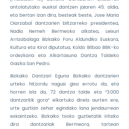
antolatutako euskal dantzen jaiaren 45. aldia,
eta bertan izan dira, besteak beste, Jose Maria
Oiarzabal dantzarien biltzarreko presidentea,
Nadia Nemeh Bermeoko alkatea, Leixuri
Arrizabalaga Bizkaiko Foru Aldundiko Euskara,
Kultura eta Kirol diputatua, Koldo Bilbao BBK-ko
ordezkaria eta Alkartasuna Dantza Taldeko
Gaizka San Pedro.
Bizkaiko Dantzari Eguna Bizkaiko dantzarien
urteko hitzordu nagusi gisa errotu da, eta
horren isla da, 72 dantza talde eta “3.000
dantzaritik gora” elkartuko direla aurten ere,
urte guztian zehar egindako lana jendaurrean
eskaintzeko. Bizkaiko txoko guztietatik iritsiko
dira dantzariak Bermeora, tartean