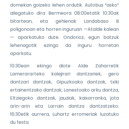
domekan goizeko lehen ordutik. Autobus “asko”
ailegatuko dira Bermeora 08:00etatik 10:30ak
bitartean, eta gehienak Landabaso B
poligonoan eta horren inguruan —Atalde kalean
— aparkatuko dute. Ondorioz, egun batzuk
lehenagotik ezingo da inguru horretan
aparkatu.
10:30ean ekingo diote Alde Zaharretik
Lamerararteko kalejirari dantzariek, gero
dantzari dantzak, Gipuzkoako dantzak, txiki
ertainentzako dantzak, Lanestoako arku dantza,
Eltziegoko dantzak, jauziak, kaixarranka, jota
arin-arin eta Larrain dantza dantzatzeko.
16:30etik aurrera, Luhartz erromeriak luzatuko
du festa.