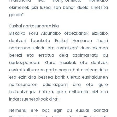
maitasuna eta konpromisoa. Honelako
ekimenek bizi luzea izan behar duela sinetsita
gaude”.
Euskal nortasunaren isla
Bizkaiko Foru Aldundiko ordezkariak Bizkaiko
dantzari topaketa Euskal Herriaren “herri
nortasuna zaindu eta sustatzen” duen ekimen
berezi eta errotua dela azpimarratu du
aurkezpenean: “Gure musikak eta dantzak
euskal kulturaren parte nagusi bat osatzen dute
eta ezin dira bestea barik ulertu; euskaldunen
nortasunaren adierazgarri dira eta gure
hizkuntzagaz batera, gure ohituratik bizi eta
indartsuenetakoak dira”.
Nemehk ere bat egin du euskal dantza