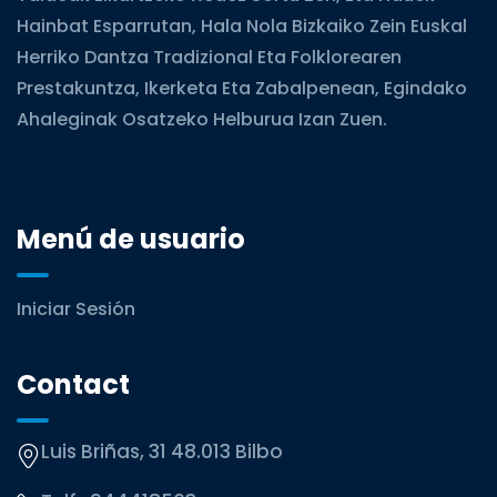
Hainbat Esparrutan, Hala Nola Bizkaiko Zein Euskal
Herriko Dantza Tradizional Eta Folklorearen
Prestakuntza, Ikerketa Eta Zabalpenean, Egindako
Ahaleginak Osatzeko Helburua Izan Zuen.
Menú de usuario
Iniciar Sesión
Contact
Luis Briñas, 31 48.013 Bilbo