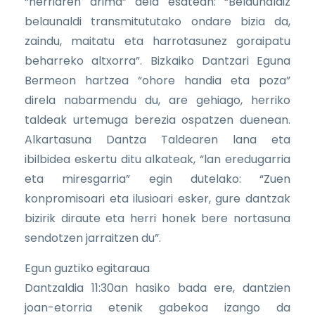
“herriaren arima” dela esatean: “Belaunaldiz
belaunaldi transmitututako ondare bizia da,
zaindu, maitatu eta harrotasunez goraipatu
beharreko altxorra”. Bizkaiko Dantzari Eguna
Bermeon hartzea “ohore handia eta poza”
direla nabarmendu du, are gehiago, herriko
taldeak urtemuga berezia ospatzen duenean.
Alkartasuna Dantza Taldearen lana eta
ibilbidea eskertu ditu alkateak, “lan eredugarria
eta miresgarria” egin dutelako: “Zuen
konpromisoari eta ilusioari esker, gure dantzak
bizirik diraute eta herri honek bere nortasuna
sendotzen jarraitzen du”.
Egun guztiko egitaraua
Dantzaldia 11:30an hasiko bada ere, dantzien
joan-etorria etenik gabekoa izango da