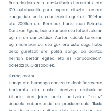
Busturialdeko zein Lea-Artibaiko herrietatik, eta
100 autobusetik gora espero dituzte. Lamera
izango dute aurten dantzariek agertoki: “1994an
eta 2009an ere Bermeok hartu zuen Bizkaiko
Dantzari Eguna, baina kanpan eta futbol zelaian
egin ziren dantzaldiak. Aurten udalak Lameran
egin nahi izan du, eta guk ere uste dugu hobe
dela; guretzat ere polita izango da dantza
herrian bertan egitea eta ez kanpoaldean”,
adierazi du Oiarzabalek.
Ilusioa, motor.
Hango eta hemengo dantza taldeak Bermeora
bertaratu eta euskal dantzen erakusleiho
bihurtu den jaian parte hartzeko “ilusioz”
daudela nabarmendu du presidenteak: “Ilusio
hori da aurrera egitera, datorren urtean ere