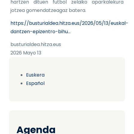
hartzen dituen futbol zelaiko aparkalekura
jotzea gomendatzeagaz batera.
https://busturialdea.hitza.eus/2026/05/13/euskal-
dantzen-epizentro-bihu…
busturialdea.hitza.eus
2026 Mayo 13
Euskera
Español
Agenda