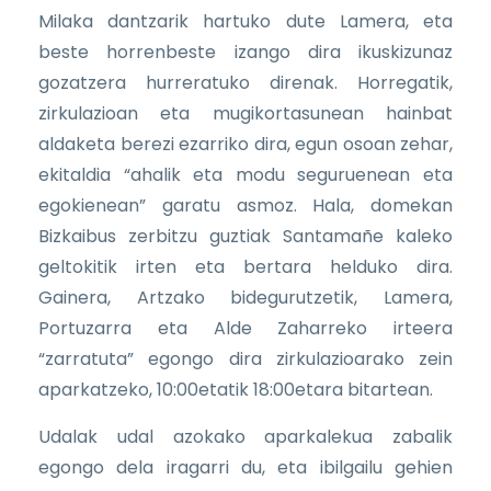
Milaka dantzarik hartuko dute Lamera, eta
beste horrenbeste izango dira ikuskizunaz
gozatzera hurreratuko direnak. Horregatik,
zirkulazioan eta mugikortasunean hainbat
aldaketa berezi ezarriko dira, egun osoan zehar,
ekitaldia “ahalik eta modu seguruenean eta
egokienean” garatu asmoz. Hala, domekan
Bizkaibus zerbitzu guztiak Santamañe kaleko
geltokitik irten eta bertara helduko dira.
Gainera, Artzako bidegurutzetik, Lamera,
Portuzarra eta Alde Zaharreko irteera
“zarratuta” egongo dira zirkulazioarako zein
aparkatzeko, 10:00etatik 18:00etara bitartean.
Udalak udal azokako aparkalekua zabalik
egongo dela iragarri du, eta ibilgailu gehien