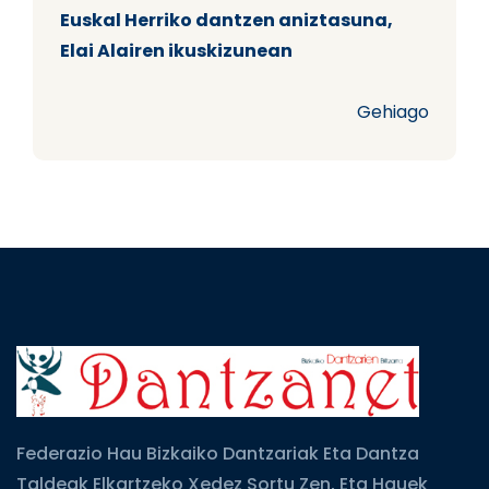
Euskal Herriko dantzen aniztasuna,
Elai Alairen ikuskizunean
Gehiago
Federazio Hau Bizkaiko Dantzariak Eta Dantza
Taldeak Elkartzeko Xedez Sortu Zen, Eta Hauek