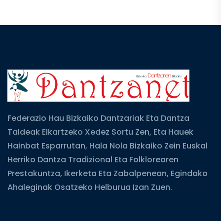
Federazio Hau Bizkaiko Dantzariak Eta Dantza
Taldeak Elkartzeko Xedez Sortu Zen, Eta Hauek
Hainbat Esparrutan, Hala Nola Bizkaiko Zein Euskal
Herriko Dantza Tradizional Eta Folklorearen
Prestakuntza, Ikerketa Eta Zabalpenean, Egindako
Ahaleginak Osatzeko Helburua Izan Zuen.