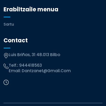
Erabiltzaile menua
Sartu
Contact
Luis Briñas, 31 48.013 Bilbo
Telf.:
944418563
Email:
Dantzanet@gmail.com