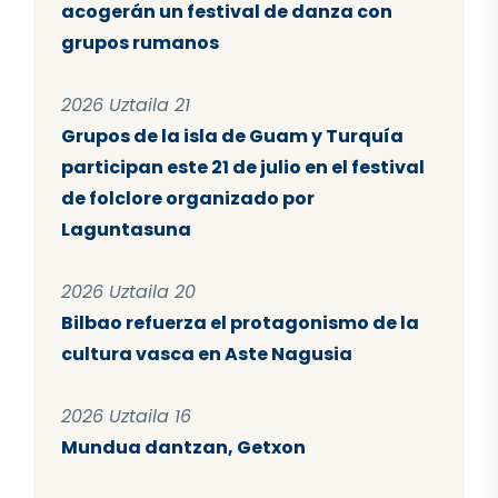
acogerán un festival de danza con
grupos rumanos
2026 Uztaila 21
Grupos de la isla de Guam y Turquía
participan este 21 de julio en el festival
de folclore organizado por
Laguntasuna
2026 Uztaila 20
Bilbao refuerza el protagonismo de la
cultura vasca en Aste Nagusia
2026 Uztaila 16
Mundua dantzan, Getxon