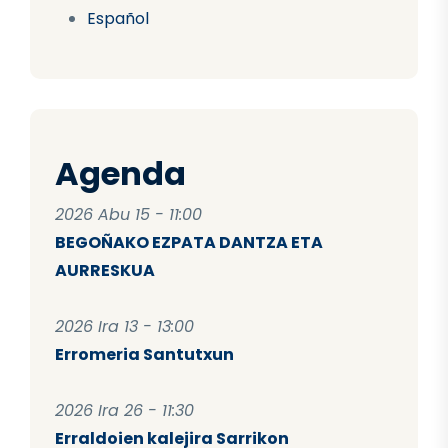
Español
Agenda
2026 Abu 15 - 11:00
BEGOÑAKO EZPATA DANTZA ETA
AURRESKUA
2026 Ira 13 - 13:00
Erromeria Santutxun
2026 Ira 26 - 11:30
Erraldoien kalejira Sarrikon