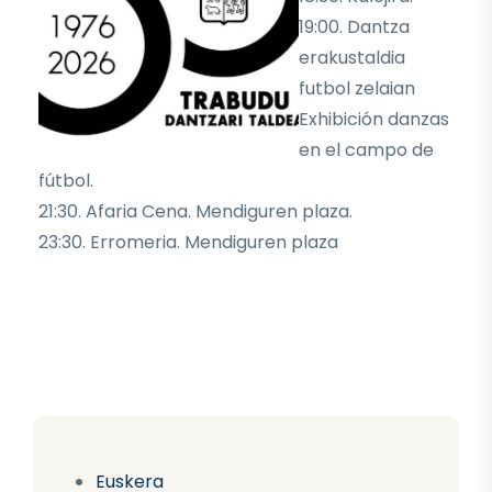
19:00. Dantza
erakustaldia
futbol zelaian
Exhibición danzas
en el campo de
fútbol.
21:30. Afaria Cena. Mendiguren plaza.
23:30. Erromeria. Mendiguren plaza
Euskera