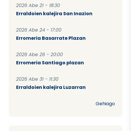
2026 Abe 21 - 18:30
Erraldoien kalejira San Inazion
2026 Abe 24 - 17:00
Erromeria Basarrate Plazan
2026 Abe 26 - 20:00
Erromeria Santiago plazan
2026 Abe 31 - 11:30
Erraldoien kalejira Luzarran
Gehiago