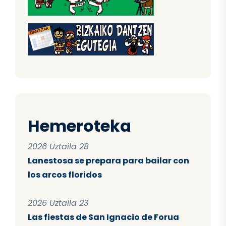
Hemeroteka
2026 Uztaila 28
Lanestosa se prepara para bailar con
los arcos floridos
2026 Uztaila 23
Las fiestas de San Ignacio de Forua