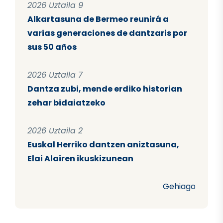
2026 Uztaila 9
Alkartasuna de Bermeo reunirá a
varias generaciones de dantzaris por
sus 50 años
2026 Uztaila 7
Dantza zubi, mende erdiko historian
zehar bidaiatzeko
2026 Uztaila 2
Euskal Herriko dantzen aniztasuna,
Elai Alairen ikuskizunean
Gehiago