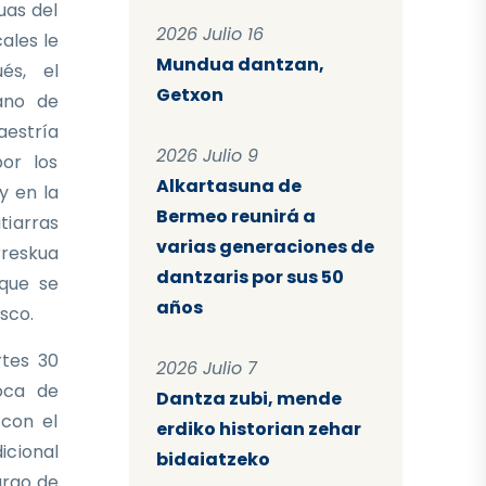
uas del
2026 Julio 16
ales le
Mundua dantzan,
és, el
Getxon
ano de
aestría
2026 Julio 9
or los
Alkartasuna de
y en la
Bermeo reunirá a
tiarras
varias generaciones de
rreskua
dantzaris por sus 50
 que se
años
sco.
rtes 30
2026 Julio 7
foca de
Dantza zubi, mende
 con el
erdiko historian zehar
icional
bidaiatzeko
argo de