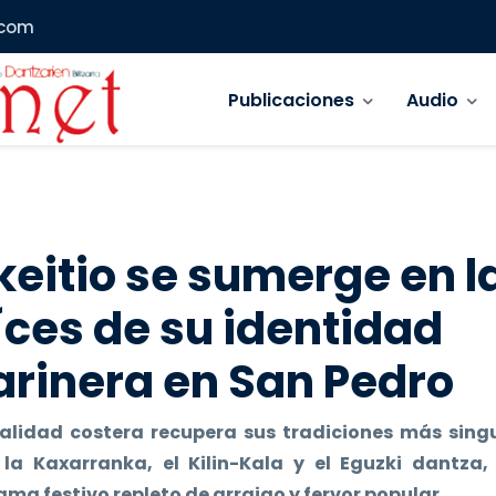
.com
Navegación principal
Publicaciones
Audio
ta de navegación
keitio se sumerge en l
íces de su identidad
rinera en San Pedro
calidad costera recupera sus tradiciones más singu
la Kaxarranka, el Kilin-Kala y el Eguzki dantza,
ma festivo repleto de arraigo y fervor popular