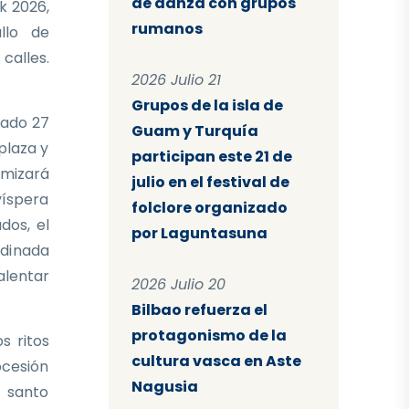
de danza con grupos
k 2026,
rumanos
llo de
calles.
2026 Julio 21
Grupos de la isla de
bado 27
Guam y Turquía
plaza y
participan este 21 de
amizará
julio en el festival de
víspera
folclore organizado
dos, el
por Laguntasuna
rdinada
alentar
2026 Julio 20
Bilbao refuerza el
protagonismo de la
s ritos
cultura vasca en Aste
ocesión
Nagusia
 santo