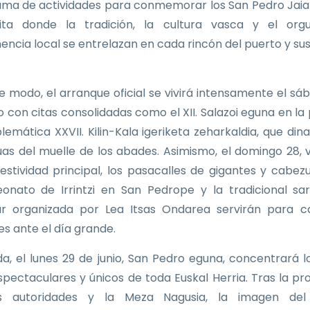
ma de actividades para conmemorar los San Pedro Jaia
ita donde la tradición, la cultura vasca y el orgu
encia local se entrelazan en cada rincón del puerto y sus 
e modo, el arranque oficial se vivirá intensamente el sá
io con citas consolidadas como el XII. Salazoi eguna en la 
lemática XXVII. Kilin-Kala igeriketa zeharkaldia, que din
uas del muelle de los abades. Asimismo, el domingo 28, 
festividad principal, los pasacalles de gigantes y cabezu
nato de Irrintzi en San Pedrope y la tradicional sa
r organizada por Lea Itsas Ondarea servirán para c
s ante el día grande.
da, el lunes 29 de junio, San Pedro eguna, concentrará lo
pectaculares y únicos de toda Euskal Herria. Tras la pr
s autoridades y la Meza Nagusia, la imagen del