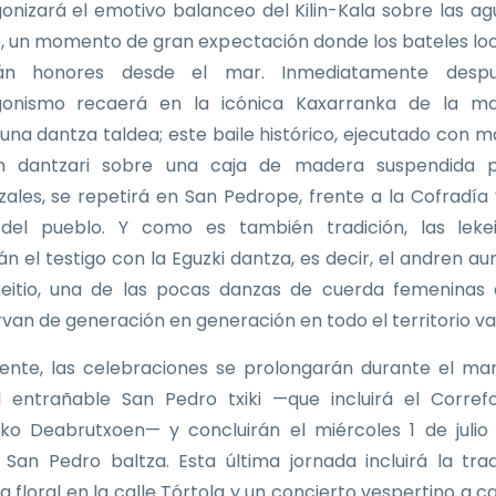
onizará el emotivo balanceo del Kilin-Kala sobre las ag
, un momento de gran expectación donde los bateles loc
rán honores desde el mar. Inmediatamente despu
gonismo recaerá en la icónica Kaxarranka de la m
zuna dantza taldea; este baile histórico, ejecutado con m
n dantzari sobre una caja de madera suspendida p
zales, se repetirá en San Pedrope, frente a la Cofradía 
del pueblo. Y como es también tradición, las lekei
n el testigo con la Eguzki dantza, es decir, el andren au
eitio, una de las pocas danzas de cuerda femeninas
van de generación en generación en todo el territorio va
ente, las celebraciones se prolongarán durante el ma
 entrañable San Pedro txiki —que incluirá el Corre
oko Deabrutxoen— y concluirán el miércoles 1 de julio
 San Pedro baltza. Esta última jornada incluirá la trad
a floral en la calle Tórtola y un concierto vespertino a c