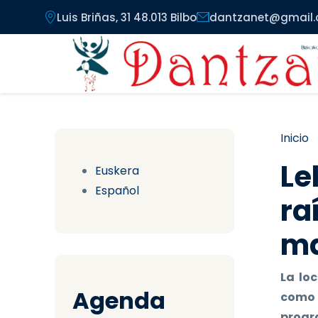
Pasar al contenido principal
Luis Briñas, 31 48.013 Bilbo
dantzanet@gmail
Ru
Inicio
Le
Euskera
Español
ra
ma
La lo
Agenda
como 
progra