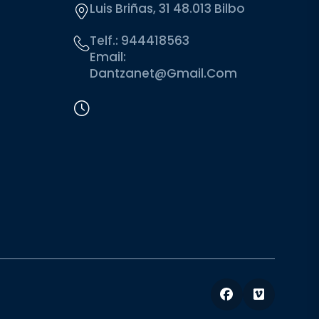
Luis Briñas, 31 48.013 Bilbo
Telf.:
944418563
Email:
Dantzanet@gmail.com
Facebook
Vimeo