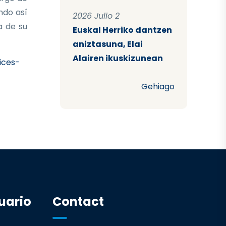
ndo así
2026 Julio 2
a de su
Euskal Herriko dantzen
aniztasuna, Elai
Alairen ikuskizunean
ices-
Gehiago
uario
Contact