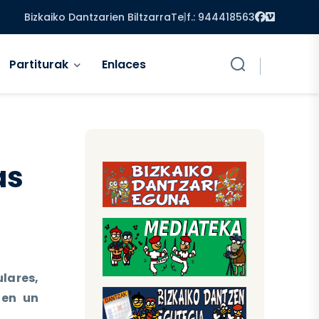
Facebook
Vimeo
Bizkaiko Dantzarien Biltzarra
Telf.: 944418563
Partiturak
Enlaces
as
lares,
 en un