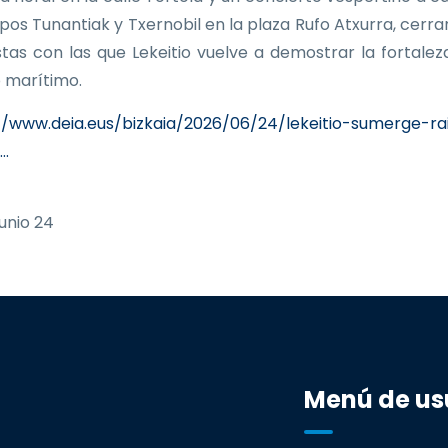
upos Tunantiak y Txernobil en la plaza Rufo Atxurra, cerra
estas con las que Lekeitio vuelve a demostrar la fortalez
 marítimo.
//www.deia.eus/bizkaia/2026/06/24/lekeitio-sumerge-ra
d…
unio 24
Menú de us