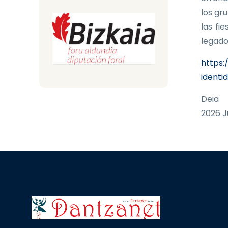
los gr
las fi
legado
https:
identi
Deia
2026 J