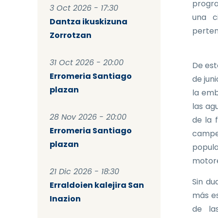
progra
3 Oct 2026 - 17:30
una c
Dantza ikuskizuna
perten
Zorrotzan
31 Oct 2026 - 20:00
De est
Erromeria Santiago
de jun
plazan
la emb
las ag
28 Nov 2026 - 20:00
de la 
Erromeria Santiago
campeo
plazan
popula
motore
21 Dic 2026 - 18:30
Sin du
Erraldoien kalejira San
más es
Inazion
de la