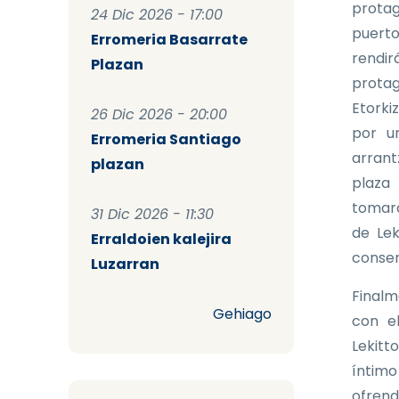
protag
24 Dic 2026 - 17:00
puerto
Erromeria Basarrate
rendi
Plazan
prota
Etorki
26 Dic 2026 - 20:00
por u
Erromeria Santiago
arrant
plazan
plaza 
tomará
31 Dic 2026 - 11:30
de Lek
Erraldoien kalejira
conser
Luzarran
Finalm
Gehiago
con el
Lekitt
íntimo
ofrend