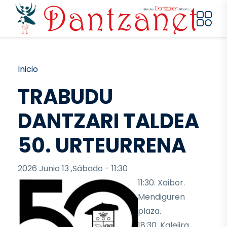
Pasar al contenido principal
Ruta de navegación
Inicio
TRABUDU
DANTZARI TALDEA
50. URTEURRENA
2026 Junio 13 ,Sábado - 11:30
11:30. Xaibor.
Mendiguren
plaza.
18:30. Kalejira.