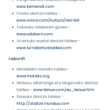
www.kemendt.com
Orioko dantza taldea -
www.oriora.com/Kultura/Harribil
Tolosako taldearen gunea -
www.udaberri.com
Urretxuko euskal dantza taldea -
www.lurradantzataldea.com
Lapurdi
Hendaiako mutxiko taldea -
www.mutxiko.org
Hiriburu, Milafranga eta Mugerreko dantza
taldea -
www.leinua.com/eu_leinua.htm
Itsasuko dantza taldea -
http://ataitze.mundua.com