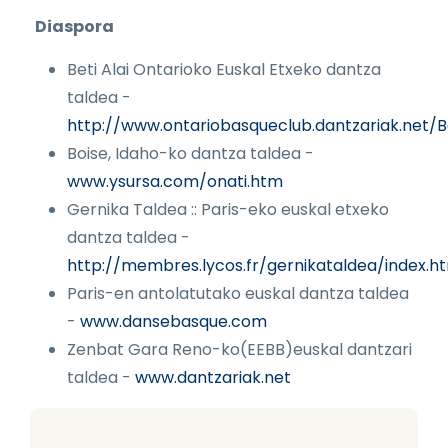
Diaspora
Beti Alai Ontarioko Euskal Etxeko dantza
taldea -
http://www.ontariobasqueclub.dantzariak.net/B
Boise, Idaho-ko dantza taldea -
www.ysursa.com/onati.htm
Gernika Taldea :: Paris-eko euskal etxeko
dantza taldea -
http://membres.lycos.fr/gernikataldea/index.h
Paris-en antolatutako euskal dantza taldea
-
www.dansebasque.com
Zenbat Gara Reno-ko(EEBB)euskal dantzari
taldea -
www.dantzariak.net