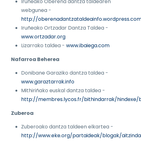
Iruñeako Oberena dantza taldearen
webgunea -
http://oberenadantzataldeainfo.wordpress.co
Iruñeako Ortzadar Dantza Taldea -
www.ortzadar.org
Lizarrako taldea -
www.ibaiega.com
Nafarroa Beherea
Donibane Garaziko dantza taldea -
www.garaztarrak.info
Mithiriñako euskal dantza taldea -
http://membres.lycos.fr/bithindarrak/hindexe/
Zuberoa
Zuberoako dantza taldeen elkartea -
http://www.eke.org/partaideak/blogak/aitzinda