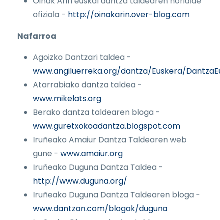
Oinak Arin euskal dantza taldearen horialde
ofiziala -
http://oinakarin.over-blog.com
Nafarroa
Agoizko Dantzari taldea -
www.angiluerreka.org/dantza/Euskera/DantzaE
Atarrabiako dantza taldea -
www.mikelats.org
Berako dantza taldearen bloga -
www.guretxokoadantza.blogspot.com
Iruñeako Amaiur Dantza Taldearen web
gune -
www.amaiur.org
Iruñeako Duguna Dantza Taldea -
http://www.duguna.org/
Iruñeako Duguna Dantza Taldearen bloga -
www.dantzan.com/blogak/duguna