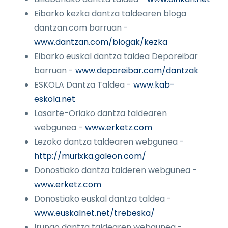
Eibarko kezka dantza taldearen bloga
dantzan.com barruan -
www.dantzan.com/blogak/kezka
Eibarko euskal dantza taldea Deporeibar
barruan -
www.deporeibar.com/dantzak
ESKOLA Dantza Taldea -
www.kab-
eskola.net
Lasarte-Oriako dantza taldearen
webgunea -
www.erketz.com
Lezoko dantza taldearen webgunea -
http://murixka.galeon.com/
Donostiako dantza talderen webgunea -
www.erketz.com
Donostiako euskal dantza taldea -
www.euskalnet.net/trebeska/
Irungo dantza taldearen webgunea -