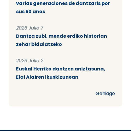
varias generaciones de dantzaris por
sus 50 años
2026 Julio 7
Dantza zubi, mende erdiko historian
zehar bidaiatzeko
2026 Julio 2
Euskal Herriko dantzen aniztasuna,
Elai Alairen ikuskizunean
Gehiago