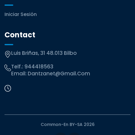
Iniciar Sesión
Contact
Luis Briñas, 31 48.013 Bilbo
Telf.:
944418563
Email:
Dantzanet@gmail.com
Common-En BY-SA 2026