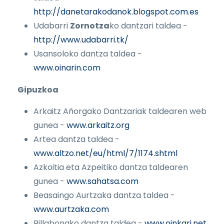
http://danetarakodanok.blogspot.com.es
Udabarri
Zornotza
ko dantzari taldea -
http://www.udabarri.tk/
Usansoloko dantza taldea -
www.oinarin.com
Gipuzkoa
Arkaitz Añorgako Dantzariak taldearen web
gunea -
www.arkaitz.org
Artea dantza taldea -
www.altzo.net/eu/html/7/1174.shtml
Azkoitia eta Azpeitiko dantza taldearen
gunea -
www.sahatsa.com
Beasaingo Aurtzaka dantza taldea -
www.aurtzaka.com
Billabonako dantza taldea -
www.oinkari.net