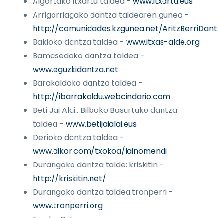
Algortako Itxartu taldea -
www.itxartu.eus
Arrigorriagako dantza taldearen gunea -
http://comunidades.kzgunea.net/AritzBerriDan
Bakioko dantza taldea -
www.itxas-alde.org
Bamasedako dantza taldea -
www.eguzkidantza.net
Barakaldoko dantza taldea -
http://ibarrakaldu.webcindario.com
Beti Jai Alai:: Bilboko Basurtuko dantza
taldea -
www.betijaialai.eus
Derioko dantza taldea -
www.aikor.com/txokoa/lainomendi
Durangoko dantza talde: kriskitin -
http://kriskitin.net/
Durangoko dantza taldea:tronperri -
www.tronperri.org