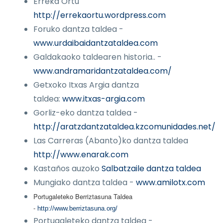
Erreka Ortu
http://errekaortu.wordpress.com
Foruko dantza taldea -
www.urdaibaidantzataldea.com
Galdakaoko taldearen historia.. -
www.andramaridantzataldea.com/
Getxoko Itxas Argia dantza
taldea:
www.itxas-argia.com
Gorliz-eko dantza taldea -
http://aratzdantzataldea.kzcomunidades.net/
Las Carreras (Abanto)ko dantza taldea
http://www.enarak.com
Kastaños auzoko
Salbatzaile dantza taldea
Mungiako dantza taldea -
www.amilotx.com
Portugaleteko Berriztasuna Taldea
-
http://www.berriztasuna.org/
Portugaleteko dantza taldea -