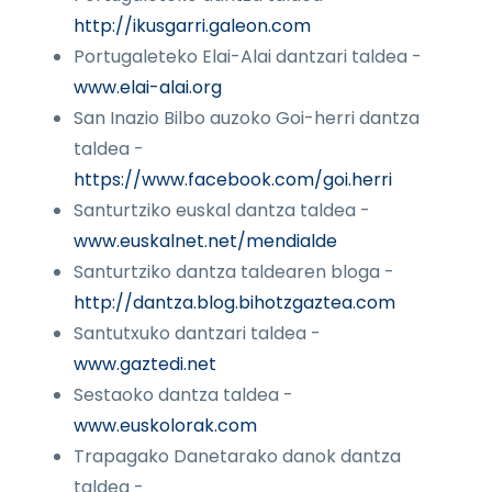
http://ikusgarri.galeon.com
Portugaleteko Elai-Alai dantzari taldea -
www.elai-alai.org
San Inazio Bilbo auzoko Goi-herri dantza
taldea -
https://www.facebook.com/goi.herri
Santurtziko euskal dantza taldea -
www.euskalnet.net/mendialde
Santurtziko dantza taldearen bloga -
http://dantza.blog.bihotzgaztea.com
Santutxuko dantzari taldea -
www.gaztedi.net
Sestaoko dantza taldea -
www.euskolorak.com
Trapagako Danetarako danok dantza
taldea -