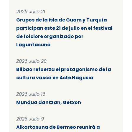
2026 Julio 21
Grupos de la isla de Guam y Turquía
participan este 21 de julio en el festival
de folclore organizado por
Laguntasuna
2026 Julio 20
Bilbao refuerza el protagonismo de la
cultura vasca en Aste Nagusia
2026 Julio 16
Mundua dantzan, Getxon
2026 Julio 9
Alkartasuna de Bermeo reunirá a