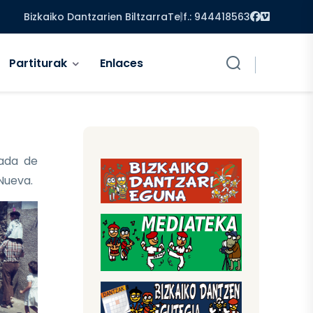
Facebook
Vimeo
Bizkaiko Dantzarien Biltzarra
Telf.: 944418563
Partiturak
Enlaces
ada de
 Nueva.