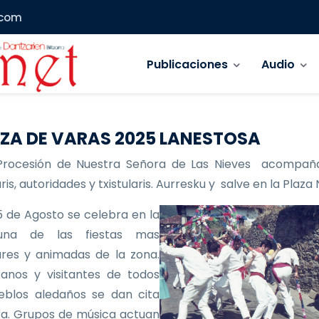
.com
Navegación principal
Publicaciones
Audio
ZA DE VARAS 2025 LANESTOSA
Procesión de Nuestra Señora de Las Nieves acompañ
is, autoridades y txistularis. Aurresku y salve en la Plaza
 de Agosto se celebra en la
 una de las fiestas mas
res y animadas de la zona.
anos y visitantes de todos
eblos aledaños se dan cita
ía. Grupos de música actuan