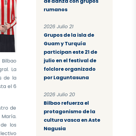
de danza con grupos
rumanos
2026 Julio 21
Grupos de la isla de
Guam y Turquía
participan este 21 de
julio en el festival de
 Bilbao
folclore organizado
ral. La
por Laguntasuna
s de la
sta el 6
2026 Julio 20
Bilbao refuerza el
stro de
protagonismo de la
 María.
cultura vasca en Aste
 de los
Nagusia
lectivo