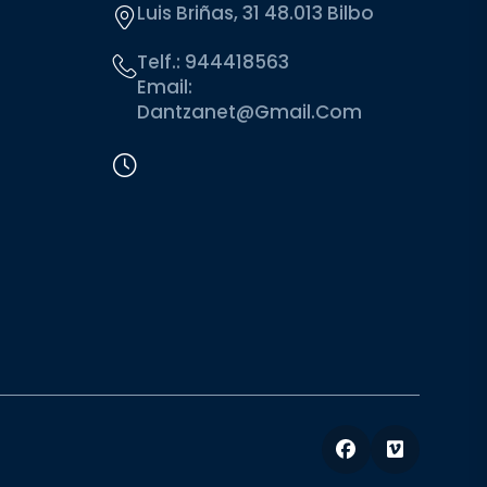
Luis Briñas, 31 48.013 Bilbo
Telf.:
944418563
Email:
Dantzanet@gmail.com
Facebook
Vimeo