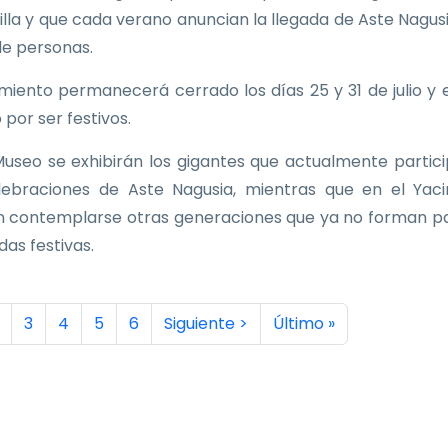
Villa y que cada verano anuncian la llegada de Aste Nagus
de personas.
imiento permanecerá cerrado los días 25 y 31 de julio y e
 por ser festivos.
Museo se exhibirán los gigantes que actualmente partic
lebraciones de Aste Nagusia, mientras que en el Yac
 contemplarse otras generaciones que ya no forman p
idas festivas.
inación
a actual
ágina
Página
Página
Página
Página
Siguiente página
Última página
3
4
5
6
Siguiente >
Último »