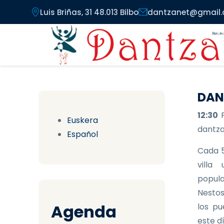
Pasar al contenido principal
Luis Briñas, 31 48.013 Bilbo
dantzanet@gmail
DAN
12:30
Euskera
dantzar
Español
Cada 5
villa
popula
Nestos
Agenda
los pu
este d