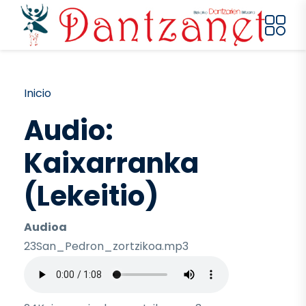
Pasar al contenido principal
Ruta de navegación
Inicio
Audio:
Kaixarranka
(Lekeitio)
Audioa
23San_Pedron_zortzikoa.mp3
Archivo de audio