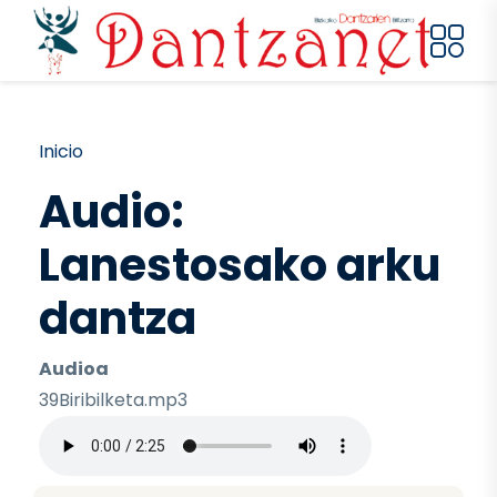
Pasar al contenido principal
Ruta de navegación
Inicio
Audio:
Lanestosako arku
dantza
Audioa
39Biribilketa.mp3
Archivo de audio