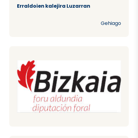
Erraldoien kalejira Luzarran
Gehiago