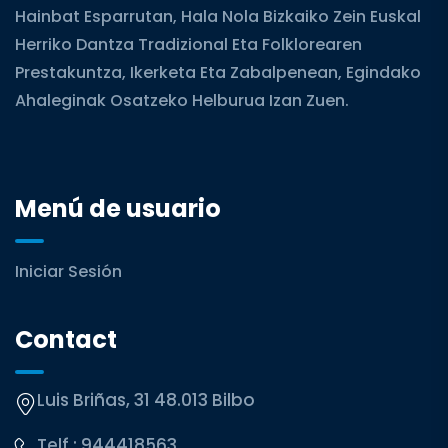
Hainbat Esparrutan, Hala Nola Bizkaiko Zein Euskal
Herriko Dantza Tradizional Eta Folklorearen
Prestakuntza, Ikerketa Eta Zabalpenean, Egindako
Ahaleginak Osatzeko Helburua Izan Zuen.
Menú de usuario
Iniciar Sesión
Contact
Luis Briñas, 31 48.013 Bilbo
Telf.:
944418563