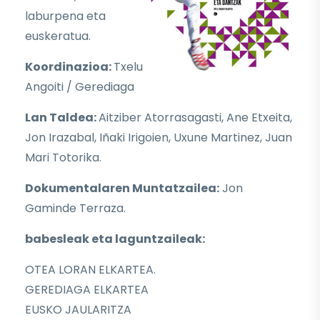
laburpena eta
euskeratua.
Koordinazioa:
Txelu
Angoiti / Gerediaga
Lan Taldea:
Aitziber Atorrasagasti, Ane Etxeita,
Jon Irazabal, Iñaki Irigoien, Uxune Martinez, Juan
Mari Totorika.
Dokumentalaren Muntatzailea:
Jon
Gaminde Terraza.
babesleak eta laguntzaileak:
OTEA LORAN ELKARTEA.
GEREDIAGA ELKARTEA
EUSKO JAULARITZA