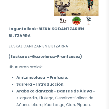
Laguntaileak: BIZKAIKO DANTZARIEN
BILTZARRA
EUSKAL DANTZARIEN BILTZARRA
(Euskaraz-Gazteleraz-Frantzesez)
Liburuaren atalak:
Aintzinsolasa - Prefacio.
Sarrera – Introducción
.
Arabako dantzak - Danzas de Álava -
>Laguardia, Eltziego, Gesaltza-Salinas de
Añana, Iekora, Kuartango, Oion, Pipaon,