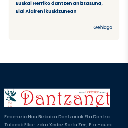
Euskal Herriko dantzen aniztasuna,
Elai Alairen ikuskizunean
Gehiago
Federazio Hau Bizkaiko Dantzariak Eta Dantza
Taldeak Elkartzeko Xedez Sortu Zen, Eta Hauek