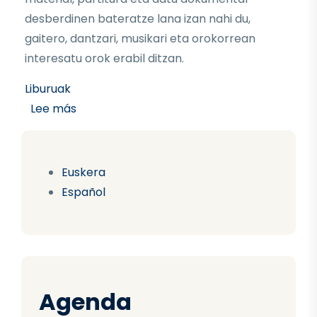
desberdinen bateratze lana izan nahi du,
gaitero, dantzari, musikari eta orokorrean
interesatu orok erabil ditzan.
Liburuak
sobre GAITA DANTZAN
Lee más
Euskera
Español
Agenda