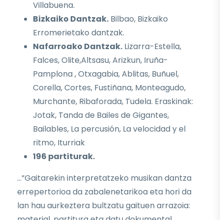
Villabuena.
Bizkaiko Dantzak.
Bilbao, Bizkaiko
Erromerietako dantzak.
Nafarroako Dantzak.
Lizarra-Estella,
Falces, Olite,Altsasu, Arizkun, Iruña-
Pamplona , Otxagabia, Ablitas, Buñuel,
Corella, Cortes, Fustiñana, Monteagudo,
Murchante, Ribaforada, Tudela.
Eraskinak:
Jotak, Tanda de Bailes de Gigantes,
Bailables, La percusión, La velocidad y el
ritmo, Iturriak
196 partiturak.
…”Gaitarekin interpretatzeko musikan dantza
errepertorioa da zabalenetarikoa eta hori da
lan hau aurkeztera bultzatu gaituen arrazoia:
material, partitura eta datu dokumental