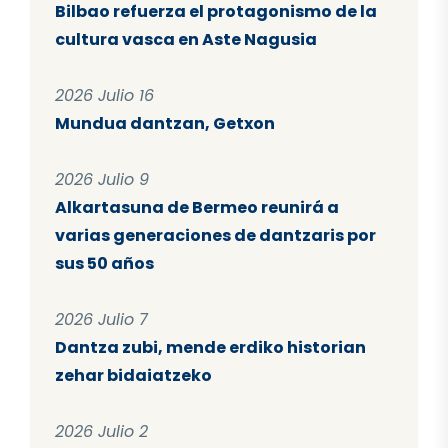
Bilbao refuerza el protagonismo de la
cultura vasca en Aste Nagusia
2026 Julio 16
Mundua dantzan, Getxon
2026 Julio 9
Alkartasuna de Bermeo reunirá a
varias generaciones de dantzaris por
sus 50 años
2026 Julio 7
Dantza zubi, mende erdiko historian
zehar bidaiatzeko
2026 Julio 2