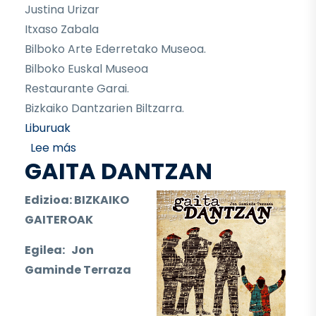
Justina Urizar
Itxaso Zabala
Bilboko Arte Ederretako Museoa.
Bilboko Euskal Museoa
Restaurante Garai.
Bizkaiko Dantzarien Biltzarra.
Liburuak
sobre "GARAI OHITURAK, JAIAK ETA DANTZAK
Lee más
GAITA DANTZAN
Edizioa:
BIZKAIKO
GAITEROAK
Egilea: Jon
Gaminde Terraza