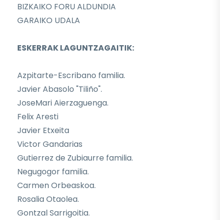
BIZKAIKO FORU ALDUNDIA
GARAIKO UDALA
ESKERRAK LAGUNTZAGAITIK:
Azpitarte-Escribano familia.
Javier Abasolo "Tiliño".
JoseMari Aierzaguenga.
Felix Aresti
Javier Etxeita
Victor Gandarias
Gutierrez de Zubiaurre familia.
Negugogor familia.
Carmen Orbeaskoa.
Rosalia Otaolea.
Gontzal Sarrigoitia.