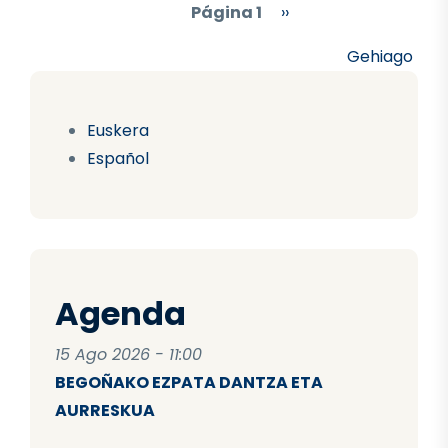
Paginación
Siguiente página
Página 1
››
Gehiago
Euskera
Español
Agenda
15 Ago 2026 - 11:00
BEGOÑAKO EZPATA DANTZA ETA
AURRESKUA