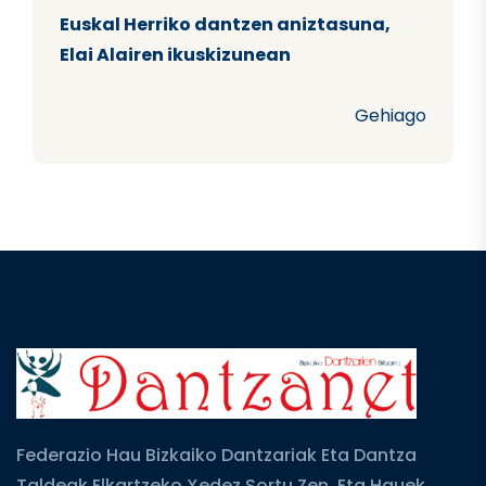
Euskal Herriko dantzen aniztasuna,
Elai Alairen ikuskizunean
Gehiago
Federazio Hau Bizkaiko Dantzariak Eta Dantza
Taldeak Elkartzeko Xedez Sortu Zen, Eta Hauek