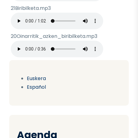
21Biribilketa.mp3
Archivo de audio
20Oinarritik_azken_biribilketa.mp3
Archivo de audio
Euskera
Español
Agenda