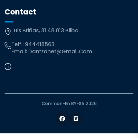
Contact
Luis Briñas, 31 48.013 Bilbo
Telf.:
944418563
Email:
Dantzanet@gmail.com
Common-En BY-SA 2026
Facebook
Vimeo