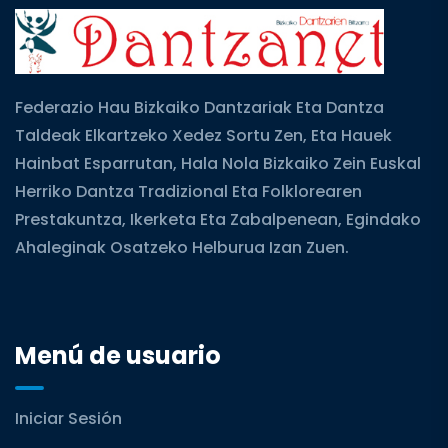
Federazio Hau Bizkaiko Dantzariak Eta Dantza
Taldeak Elkartzeko Xedez Sortu Zen, Eta Hauek
Hainbat Esparrutan, Hala Nola Bizkaiko Zein Euskal
Herriko Dantza Tradizional Eta Folklorearen
Prestakuntza, Ikerketa Eta Zabalpenean, Egindako
Ahaleginak Osatzeko Helburua Izan Zuen.
Menú de usuario
Iniciar Sesión