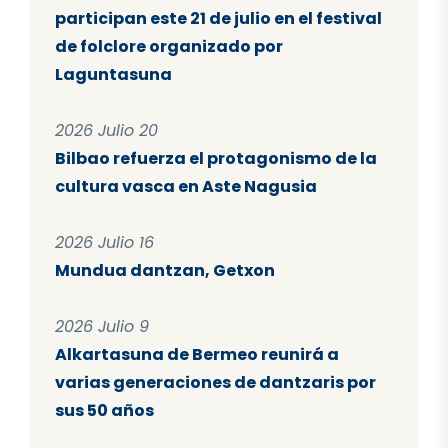
participan este 21 de julio en el festival
de folclore organizado por
Laguntasuna
2026 Julio 20
Bilbao refuerza el protagonismo de la
cultura vasca en Aste Nagusia
2026 Julio 16
Mundua dantzan, Getxon
2026 Julio 9
Alkartasuna de Bermeo reunirá a
varias generaciones de dantzaris por
sus 50 años