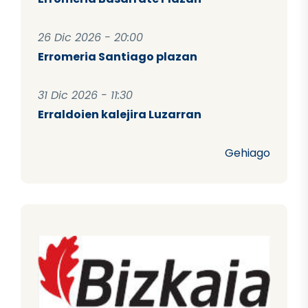
26 Dic 2026 - 20:00
Erromeria Santiago plazan
31 Dic 2026 - 11:30
Erraldoien kalejira Luzarran
Gehiago