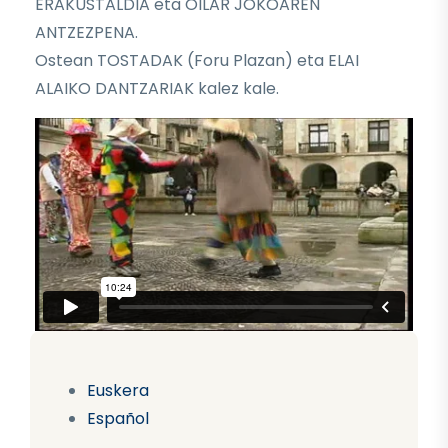
ERAKUSTALDIA eta OILAR JOKOAREN
ANTZEZPENA.
Ostean TOSTADAK (Foru Plazan) eta ELAI
ALAIKO DANTZARIAK kalez kale.
Euskera
Español