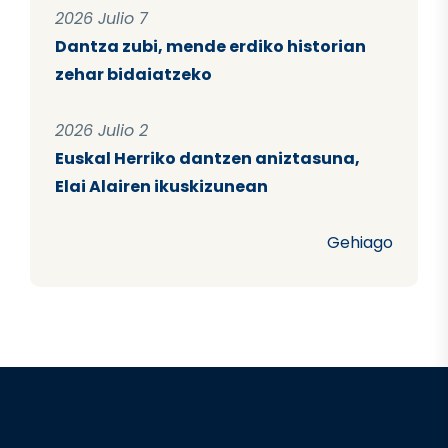
2026 Julio 7
Dantza zubi, mende erdiko historian
zehar bidaiatzeko
2026 Julio 2
Euskal Herriko dantzen aniztasuna,
Elai Alairen ikuskizunean
Gehiago