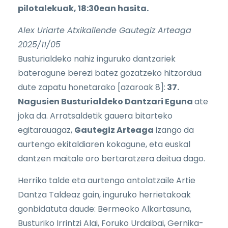
pilotalekuak, 18:30ean hasita.
Alex Uriarte Atxikallende Gautegiz Arteaga
2025/11/05
Busturialdeko nahiz inguruko dantzariek
bateragune berezi batez gozatzeko hitzordua
dute zapatu honetarako [azaroak 8]:
37.
Nagusien Busturialdeko Dantzari Eguna
ate
joka da. Arratsaldetik gauera bitarteko
egitarauagaz,
Gautegiz Arteaga
izango da
aurtengo ekitaldiaren kokagune, eta euskal
dantzen maitale oro bertaratzera deitua dago.
Herriko talde eta aurtengo antolatzaile Artie
Dantza Taldeaz gain, inguruko herrietakoak
gonbidatuta daude: Bermeoko Alkartasuna,
Busturiko Irrintzi Alai, Foruko Urdaibai, Gernika-