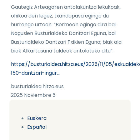
Gautegiz Arteagaren antolakuntza lekukoak,
ohikoa den legez, txandapasa egingo du
hurrengo urtean: “Bermeon egingo dira bai
Nagusien Busturialdeko Dantzari Eguna, bai
Busturialdeko Dantzari Txikien Eguna; biak ala
biak Alkartasuna taldeak antolatuko ditu”.
https://busturialdea.hitza.eus/2025/11/05/eskualdek
150-dantzari-ingur…
busturialdea.hitza.eus
2025 Noviembre 5
Euskera
Español