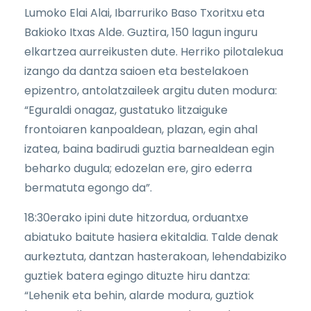
Lumoko Elai Alai, Ibarruriko Baso Txoritxu eta
Bakioko Itxas Alde. Guztira, 150 lagun inguru
elkartzea aurreikusten dute. Herriko pilotalekua
izango da dantza saioen eta bestelakoen
epizentro, antolatzaileek argitu duten modura:
“Eguraldi onagaz, gustatuko litzaiguke
frontoiaren kanpoaldean, plazan, egin ahal
izatea, baina badirudi guztia barnealdean egin
beharko dugula; edozelan ere, giro ederra
bermatuta egongo da”.
18:30erako ipini dute hitzordua, orduantxe
abiatuko baitute hasiera ekitaldia. Talde denak
aurkeztuta, dantzan hasterakoan, lehendabiziko
guztiek batera egingo dituzte hiru dantza:
“Lehenik eta behin, alarde modura, guztiok