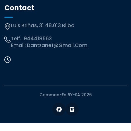
Contact
Luis Briñas, 31 48.013 Bilbo
Telf.:
944418563
Email:
Dantzanet@gmail.com
Common-En BY-SA 2026
Facebook
Vimeo