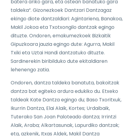
batera ariko gara, eta ostean banatuko gara
taldeka”. Gizonezkoek Dantzari Dantzagaz
ekingo diote dantzaldiari: Agintariena, Banakoa,
Makil Jokoa eta Txotxongilo dantzak egingo
dituzte. Ondoren, emakumezkoek Bizkaitik
Gipuzkoara jauzia egingo dute: Agurra, Makil
Txiki eta Uztai Handi dantzatuko dituzte.
Sardinerekin biribilduko dute ekitaldiaren
lehenengo zatia.
Ondoren, dantza taldeka banatuta, bakoitzak
dantza bat egiteko ardura edukiko du. Etxeko
taldeak Kate Dantza egingo du; Baso Txoritxuk,
Ikurrin Dantza, Elai Alaik, Kortes; Urdaibaik,
Tuterako San Joan Paloteado dantza; Irrintzi
Alaik, Araba; Alkartasunak, Lapurdiko dantzak;
eta, azkenik, Itxas Aldek, Makil Dantza