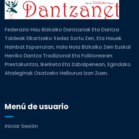
Federazio Hau Bizkaiko Dantzariak Eta Dantza
Taldeak Elkartzeko Xedez Sortu Zen, Eta Hauek
Hainbat Esparrutan, Hala Nola Bizkaiko Zein Euskal
Herriko Dantza Tradizional Eta Folklorearen
Prestakuntza, Ikerketa Eta Zabalpenean, Egindako
Ahaleginak Osatzeko Helburua Izan Zuen.
Menú de usuario
Iniciar Sesión