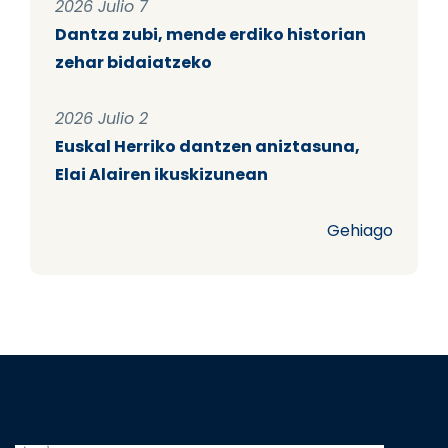
2026 Julio 7
Dantza zubi, mende erdiko historian
zehar bidaiatzeko
2026 Julio 2
Euskal Herriko dantzen aniztasuna,
Elai Alairen ikuskizunean
Gehiago