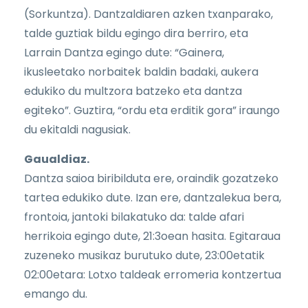
(Sorkuntza). Dantzaldiaren azken txanparako,
talde guztiak bildu egingo dira berriro, eta
Larrain Dantza egingo dute: “Gainera,
ikusleetako norbaitek baldin badaki, aukera
edukiko du multzora batzeko eta dantza
egiteko”. Guztira, “ordu eta erditik gora” iraungo
du ekitaldi nagusiak.
Gaualdiaz.
Dantza saioa biribilduta ere, oraindik gozatzeko
tartea edukiko dute. Izan ere, dantzalekua bera,
frontoia, jantoki bilakatuko da: talde afari
herrikoia egingo dute, 21:3oean hasita. Egitaraua
zuzeneko musikaz burutuko dute, 23:00etatik
02:00etara: Lotxo taldeak erromeria kontzertua
emango du.