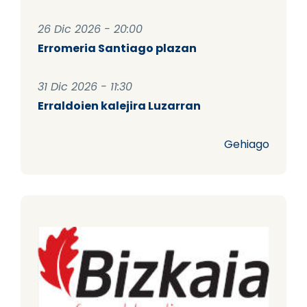
26 Dic 2026 - 20:00
Erromeria Santiago plazan
31 Dic 2026 - 11:30
Erraldoien kalejira Luzarran
Gehiago