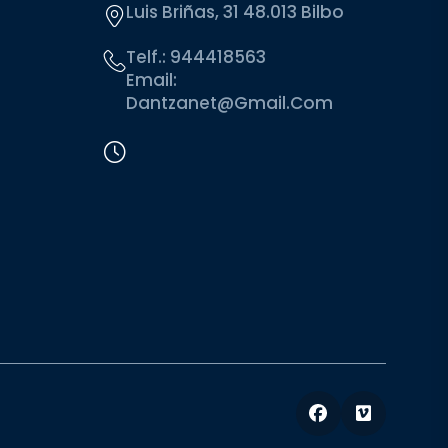
Luis Briñas, 31 48.013 Bilbo
Telf.:
944418563
Email:
Dantzanet@gmail.com
Facebook
Vimeo