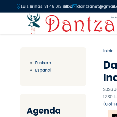
Pasar al contenido principal
Luis Briñas, 31 48.013 Bilbo
dantzanet@gmail
Ru
Inicio
Da
Euskera
Español
In
2026 Ju
12:30 
(
Goi-H
Agenda