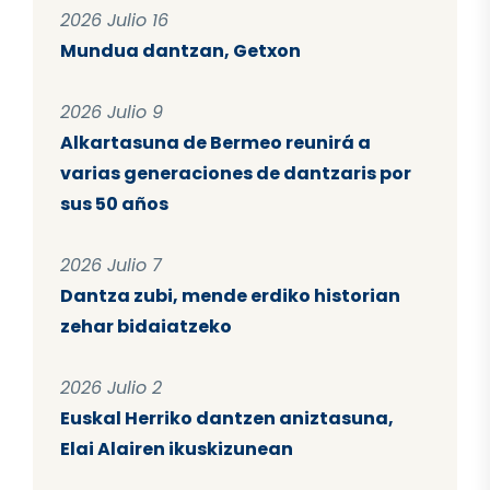
2026 Julio 16
Mundua dantzan, Getxon
2026 Julio 9
Alkartasuna de Bermeo reunirá a
varias generaciones de dantzaris por
sus 50 años
2026 Julio 7
Dantza zubi, mende erdiko historian
zehar bidaiatzeko
2026 Julio 2
Euskal Herriko dantzen aniztasuna,
Elai Alairen ikuskizunean