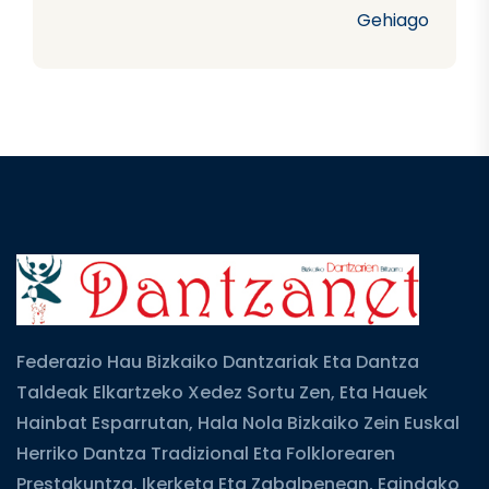
Gehiago
Federazio Hau Bizkaiko Dantzariak Eta Dantza
Taldeak Elkartzeko Xedez Sortu Zen, Eta Hauek
Hainbat Esparrutan, Hala Nola Bizkaiko Zein Euskal
Herriko Dantza Tradizional Eta Folklorearen
Prestakuntza, Ikerketa Eta Zabalpenean, Egindako