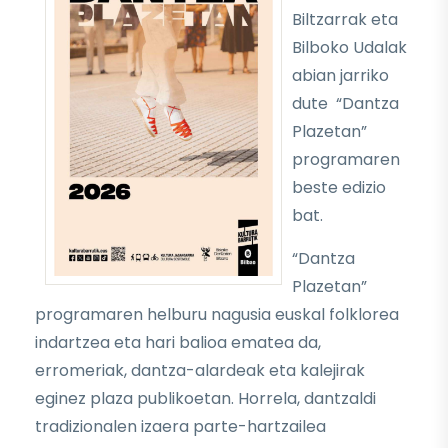
Biltzarrak eta
Bilboko Udalak
abian jarriko
dute “Dantza
Plazetan”
programaren
beste edizio
bat.
“Dantza
Plazetan”
programaren helburu nagusia euskal folklorea
indartzea eta hari balioa ematea da,
erromeriak, dantza-alardeak eta kalejirak
eginez plaza publikoetan. Horrela, dantzaldi
tradizionalen izaera parte-hartzailea