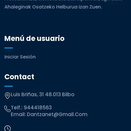
Ahaleginak Osatzeko Helburua Izan Zuen.
Menú de usuario
Iniciar Sesión
Contact
Luis Briñas, 31 48.013 Bilbo
Telf.:
944418563
Email:
Dantzanet@gmail.com