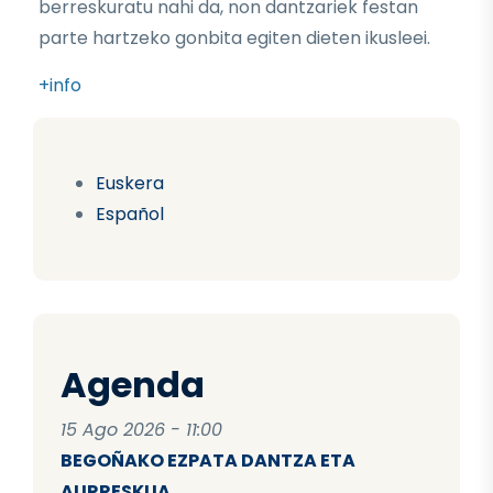
berreskuratu nahi da, non dantzariek festan
parte hartzeko gonbita egiten dieten ikusleei.
+info
Euskera
Español
Agenda
15 Ago 2026 - 11:00
BEGOÑAKO EZPATA DANTZA ETA
AURRESKUA