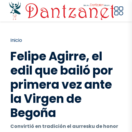
Pasar al contenido principal
Ruta de navegación
Inicio
Felipe Agirre, el
edil que bailó por
primera vez ante
la Virgen de
Begoña
Convirtió en tradición el aurresku de honor