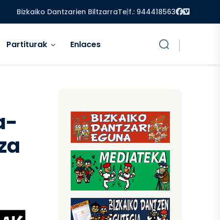
Facebook
Vimeo
Bizkaiko Dantzarien Biltzarra
Telf.: 944418563
Partiturak
Enlaces
a-
za
s