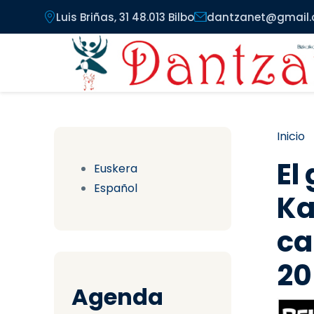
Pasar al contenido principal
Luis Briñas, 31 48.013 Bilbo
dantzanet@gmail
Ru
Inicio
El
Euskera
Español
Ka
ca
20
Agenda