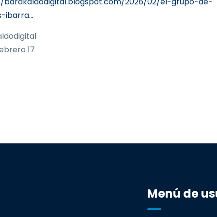
//barakaldodigital.blogspot.com/2026/02/el-grupo-de-
-ibarra…
ldodigital
ebrero 17
Menú de us