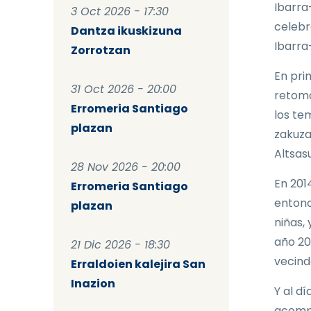
Ibarra
3 Oct 2026 - 17:30
celebr
Dantza ikuskizuna
Ibarra
Zorrotzan
En prim
31 Oct 2026 - 20:00
retoma
Erromeria Santiago
los te
plazan
zakuza
Altsasu
28 Nov 2026 - 20:00
En 201
Erromeria Santiago
entonc
plazan
niñas,
año 202
21 Dic 2026 - 18:30
vecind
Erraldoien kalejira San
Inazion
Y al dí
acompa