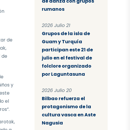
de danza con grupos
rumanos
ón
2026 Julio 21
Grupos de la isla de
ar de
Guam y Turquía
ak,
participan este 21 de
 de
julio en el festival de
folclore organizado
por Laguntasuna
de
iños y
2026 Julio 20
 este
Bilbao refuerza el
do el
protagonismo de la
ros”.
cultura vasca en Aste
arotak,
Nagusia
ado a