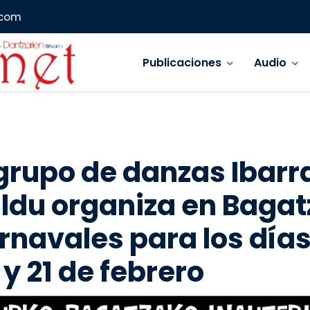
.com
Navegación principal
Publicaciones
Audio
ta de navegación
 grupo de danzas Ibarr
ldu organiza en Bagat
rnavales para los día
 y 21 de febrero