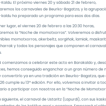
-Kaldu. El próximo viernes 20 y sábado 21 de febrero,
aremos los carnavales de Beurko-Bagatza, y la agrupaci
-kaldu ha preparado un programa para esos dos días.
er lugar, el viernes 20 de febrero a las 20:30 horas,
remos la “Noche de momotxorros”. Volveremos a disfrut
mibles momotxorros, akerbeltz, sorgiñak, lamiak, maskarit
harrak y todos los personajes que componen el carnaval
.
4 comenzamos a celebrar este acto en Barakaldo y, des
es, hemos conseguido enganchar a un gran número de n
 y convertirlo ya en una tradición en Beurko-Bagatza, que
6 cumple su 13ª edición. Por ello, volvemos a invitar a to
ario a participar con nosotros en la “Noche de Momotxor
a siguiente, el carnaval de Ustaritz (Lapurdi), con sus kask
ñados de los kottilun gorri y ponpiera. Empezará el sáb