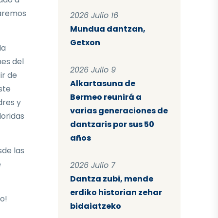
taremos
2026 Julio 16
Mundua dantzan,
Getxon
la
nes del
2026 Julio 9
ir de
Alkartasuna de
ste
Bermeo reunirá a
dres y
varias generaciones de
loridas
dantzaris por sus 50
años
sde las
e
2026 Julio 7
Dantza zubi, mende
erdiko historian zehar
o!
bidaiatzeko