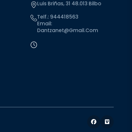
Luis Briñas, 31 48.013 Bilbo
Telf.:
944418563
Email:
Dantzanet@gmail.com
Facebook
Vimeo