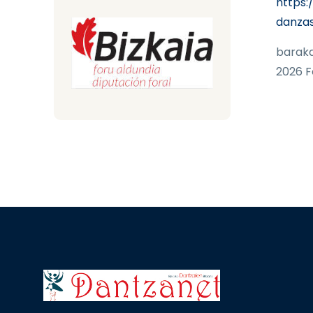
https:
danzas
baraka
2026 F