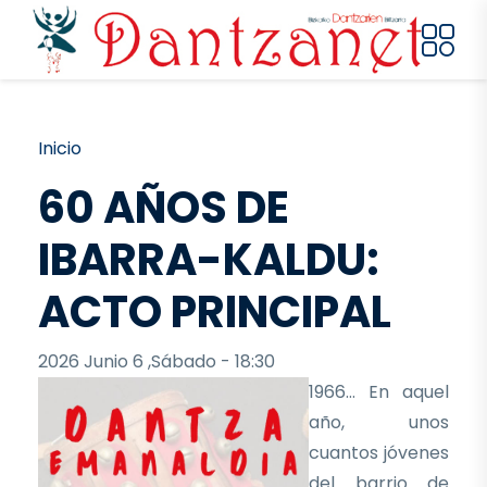
Pasar al contenido principal
Ruta de navegación
Inicio
60 AÑOS DE
IBARRA-KALDU:
ACTO PRINCIPAL
2026 Junio 6 ,Sábado - 18:30
1966… En aquel
año, unos
cuantos jóvenes
del barrio de