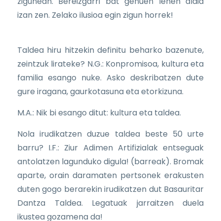
zigunean. Bereizgarri bat genuen lehen aldia
izan zen. Zelako ilusioa egin zigun horrek!
Taldea hiru hitzekin definitu beharko bazenute,
zeintzuk lirateke? N.G.: Konpromisoa, kultura eta
familia esango nuke. Asko deskribatzen dute
gure iragana, gaurkotasuna eta etorkizuna.
M.A.: Nik bi esango ditut: kultura eta taldea.
Nola irudikatzen duzue taldea beste 50 urte
barru? I.F.: Ziur Adimen Artifizialak entseguak
antolatzen lagunduko digula! (barreak). Bromak
aparte, orain daramaten pertsonek erakusten
duten gogo berarekin irudikatzen dut Basauritar
Dantza Taldea. Legatuak jarraitzen duela
ikustea gozamena da!