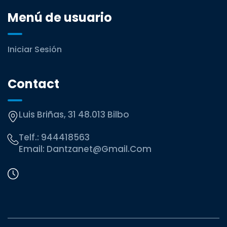
Menú de usuario
Iniciar Sesión
Contact
Luis Briñas, 31 48.013 Bilbo
Telf.:
944418563
Email:
Dantzanet@gmail.com