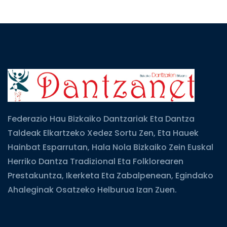
Federazio Hau Bizkaiko Dantzariak Eta Dantza
Taldeak Elkartzeko Xedez Sortu Zen, Eta Hauek
Hainbat Esparrutan, Hala Nola Bizkaiko Zein Euskal
Herriko Dantza Tradizional Eta Folklorearen
Prestakuntza, Ikerketa Eta Zabalpenean, Egindako
Ahaleginak Osatzeko Helburua Izan Zuen.