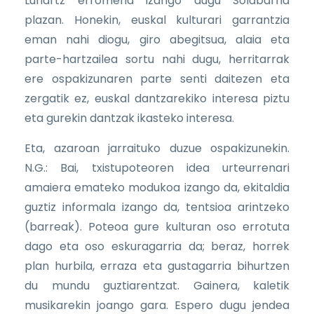
Luhartz erromeria izango dugu Solabarria
plazan. Honekin, euskal kulturari garrantzia
eman nahi diogu, giro abegitsua, alaia eta
parte-hartzailea sortu nahi dugu, herritarrak
ere ospakizunaren parte senti daitezen eta
zergatik ez, euskal dantzarekiko interesa piztu
eta gurekin dantzak ikasteko interesa.
Eta, azaroan jarraituko duzue ospakizunekin.
N.G.: Bai, txistupoteoren idea urteurrenari
amaiera emateko modukoa izango da, ekitaldia
guztiz informala izango da, tentsioa arintzeko
(barreak). Poteoa gure kulturan oso errotuta
dago eta oso eskuragarria da; beraz, horrek
plan hurbila, erraza eta gustagarria bihurtzen
du mundu guztiarentzat. Gainera, kaletik
musikarekin joango gara. Espero dugu jendea