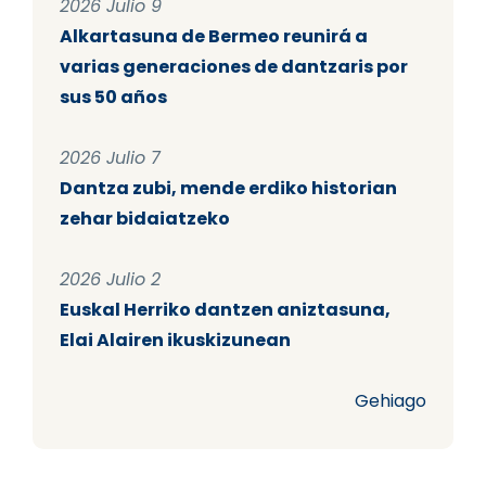
2026 Julio 9
Alkartasuna de Bermeo reunirá a
varias generaciones de dantzaris por
sus 50 años
2026 Julio 7
Dantza zubi, mende erdiko historian
zehar bidaiatzeko
2026 Julio 2
Euskal Herriko dantzen aniztasuna,
Elai Alairen ikuskizunean
Gehiago