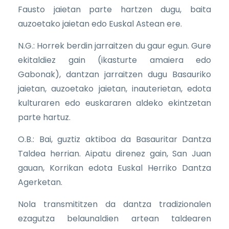
Fausto jaietan parte hartzen dugu, baita
auzoetako jaietan edo Euskal Astean ere.
N.G.: Horrek berdin jarraitzen du gaur egun. Gure
ekitaldiez gain (ikasturte amaiera edo
Gabonak), dantzan jarraitzen dugu Basauriko
jaietan, auzoetako jaietan, inauterietan, edota
kulturaren edo euskararen aldeko ekintzetan
parte hartuz.
O.B.: Bai, guztiz aktiboa da Basauritar Dantza
Taldea herrian. Aipatu direnez gain, San Juan
gauan, Korrikan edota Euskal Herriko Dantza
Agerketan.
Nola transmititzen da dantza tradizionalen
ezagutza belaunaldien artean taldearen