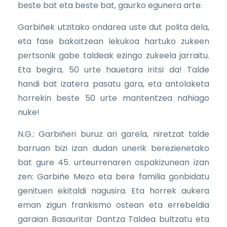
beste bat eta beste bat, gaurko egunera arte.
Garbiñek utzitako ondarea uste dut polita dela,
eta fase bakoitzean lekukoa hartuko zukeen
pertsonik gabe taldeak ezingo zukeela jarraitu.
Eta begira, 50 urte hauetara iritsi da! Talde
handi bat izatera pasatu gara, eta antolaketa
horrekin beste 50 urte mantentzea nahiago
nuke!
N.G.: Garbiñeri buruz ari garela, niretzat talde
barruan bizi izan dudan unerik berezienetako
bat gure 45. urteurrenaren ospakizunean izan
zen: Garbiñe Mezo eta bere familia gonbidatu
genituen ekitaldi nagusira. Eta horrek aukera
eman zigun frankismo ostean eta errebeldia
garaian Basauritar Dantza Taldea bultzatu eta