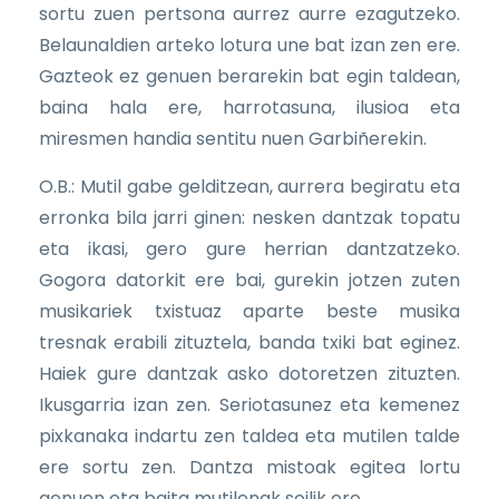
sortu zuen pertsona aurrez aurre ezagutzeko.
Belaunaldien arteko lotura une bat izan zen ere.
Gazteok ez genuen berarekin bat egin taldean,
baina hala ere, harrotasuna, ilusioa eta
miresmen handia sentitu nuen Garbiñerekin.
O.B.: Mutil gabe gelditzean, aurrera begiratu eta
erronka bila jarri ginen: nesken dantzak topatu
eta ikasi, gero gure herrian dantzatzeko.
Gogora datorkit ere bai, gurekin jotzen zuten
musikariek txistuaz aparte beste musika
tresnak erabili zituztela, banda txiki bat eginez.
Haiek gure dantzak asko dotoretzen zituzten.
Ikusgarria izan zen. Seriotasunez eta kemenez
pixkanaka indartu zen taldea eta mutilen talde
ere sortu zen. Dantza mistoak egitea lortu
genuen eta baita mutilenak soilik ere.