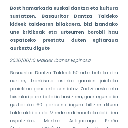
Bost hamarkada euskal dantza eta kultura
sustatzen, Basauritar Dantza Taldeko
kideek taldearen bilakaera, bizi izandako
une kritikoak eta urteurren borobil hau
ospatzeko prestatu duten egitaraua
aurkeztu digute
2026/06/10 Maider Ibañez Espinosa
Basauritar Dantza Taldeak 50 urte beteko ditu
aurten, frankismo osteko garaian jaiotako
proiektua gaur arte sendotuz. Zortzi neska eta
txistulari pare batekin hasi zena, gaur egun adin
guztietako 60 pertsona inguru biltzen dituen
talde aktiboa da. Mende erdi honetako ibilbidea
ospatzeko, Mertxe Astigarraga Ereño