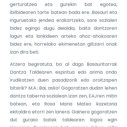
gerturatzea eta gurekin bat egotea,
ibilbidearen tarte batean bada ere. Basauri eta
inguruetako jendea erakartzeko, sare sozialen
bidez egingo dugu deialdia, baita dantzaren
lagun eta lankideen arteko ahoz-ahokoaren
bidez ere, horrelako ekimenetan giltzarri onak
izan dira beti.
Atzera begiratuta, ba al dago Basauritarrak
Dantza Taldearen espiritua edo arima ondo
irudikatzen duen pasadizorik edo oroitzapen
bitxirik? M.A.: Bai, asko! Gogoratzen dudan lehen
dantza taberna sozialean izan zen, EAJren mitin
batean, eta Rosa Maria Mateo kazetaria
ekitaldira etorri zen lanera. Gainera gogoratzen
dut guraso batek taldearen logoa egin