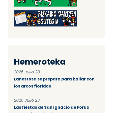
Hemeroteka
2026 Julio 28
Lanestosa se prepara para bailar con
los arcos floridos
2026 Julio 23
Las fiestas de San Ignacio de Forua