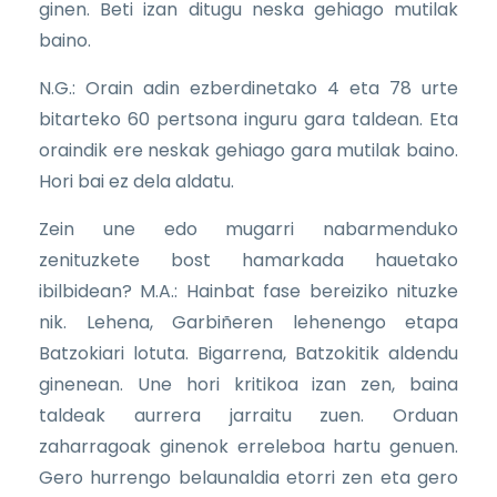
ginen. Beti izan ditugu neska gehiago mutilak
baino.
N.G.: Orain adin ezberdinetako 4 eta 78 urte
bitarteko 60 pertsona inguru gara taldean. Eta
oraindik ere neskak gehiago gara mutilak baino.
Hori bai ez dela aldatu.
Zein une edo mugarri nabarmenduko
zenituzkete bost hamarkada hauetako
ibilbidean? M.A.: Hainbat fase bereiziko nituzke
nik. Lehena, Garbiñeren lehenengo etapa
Batzokiari lotuta. Bigarrena, Batzokitik aldendu
ginenean. Une hori kritikoa izan zen, baina
taldeak aurrera jarraitu zuen. Orduan
zaharragoak ginenok erreleboa hartu genuen.
Gero hurrengo belaunaldia etorri zen eta gero