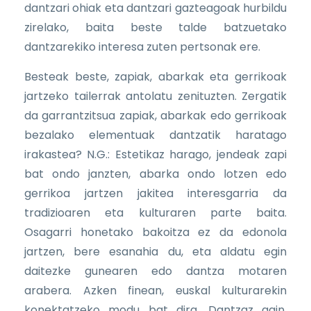
dantzari ohiak eta dantzari gazteagoak hurbildu
zirelako, baita beste talde batzuetako
dantzarekiko interesa zuten pertsonak ere.
Besteak beste, zapiak, abarkak eta gerrikoak
jartzeko tailerrak antolatu zenituzten. Zergatik
da garrantzitsua zapiak, abarkak edo gerrikoak
bezalako elementuak dantzatik haratago
irakastea? N.G.: Estetikaz harago, jendeak zapi
bat ondo janzten, abarka ondo lotzen edo
gerrikoa jartzen jakitea interesgarria da
tradizioaren eta kulturaren parte baita.
Osagarri honetako bakoitza ez da edonola
jartzen, bere esanahia du, eta aldatu egin
daitezke gunearen edo dantza motaren
arabera. Azken finean, euskal kulturarekin
konektatzeko modu bat dira. Dantzaz gain,