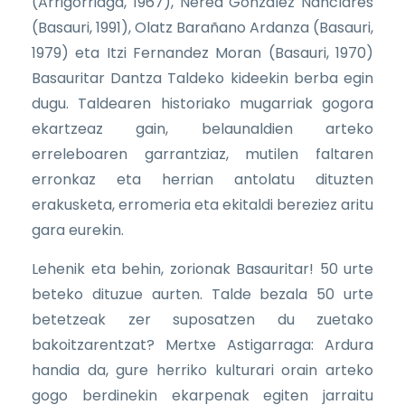
(Arrigorriaga, 1967), Nerea Gonzalez Nanclares
(Basauri, 1991), Olatz Barañano Ardanza (Basauri,
1979) eta Itzi Fernandez Moran (Basauri, 1970)
Basauritar Dantza Taldeko kideekin berba egin
dugu. Taldearen historiako mugarriak gogora
ekartzeaz gain, belaunaldien arteko
erreleboaren garrantziaz, mutilen faltaren
erronkaz eta herrian antolatu dituzten
erakusketa, erromeria eta ekitaldi bereziez aritu
gara eurekin.
Lehenik eta behin, zorionak Basauritar! 50 urte
beteko dituzue aurten. Talde bezala 50 urte
betetzeak zer suposatzen du zuetako
bakoitzarentzat? Mertxe Astigarraga: Ardura
handia da, gure herriko kulturari orain arteko
gogo berdinekin ekarpenak egiten jarraitu