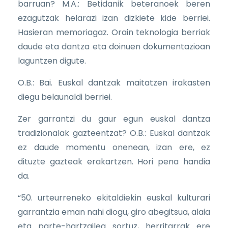
barruan? M.A.: Betidanik beteranoek beren
ezagutzak helarazi izan dizkiete kide berriei.
Hasieran memoriagaz. Orain teknologia berriak
daude eta dantza eta doinuen dokumentazioan
laguntzen digute.
O.B.: Bai. Euskal dantzak maitatzen irakasten
diegu belaunaldi berriei.
Zer garrantzi du gaur egun euskal dantza
tradizionalak gazteentzat? O.B.: Euskal dantzak
ez daude momentu onenean, izan ere, ez
dituzte gazteak erakartzen. Hori pena handia
da.
“50. urteurreneko ekitaldiekin euskal kulturari
garrantzia eman nahi diogu, giro abegitsua, alaia
eta parte-hartzailea sortuz, herritarrak ere