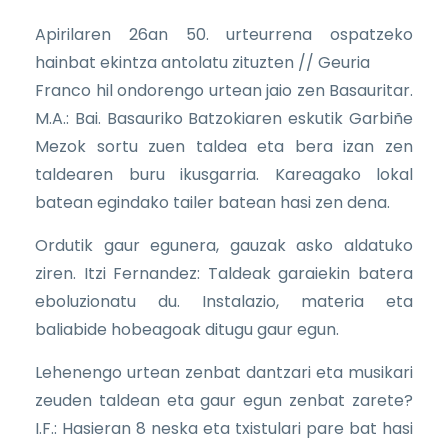
Apirilaren 26an 50. urteurrena ospatzeko
hainbat ekintza antolatu zituzten // Geuria
Franco hil ondorengo urtean jaio zen Basauritar.
M.A.: Bai. Basauriko Batzokiaren eskutik Garbiñe
Mezok sortu zuen taldea eta bera izan zen
taldearen buru ikusgarria. Kareagako lokal
batean egindako tailer batean hasi zen dena.
Ordutik gaur egunera, gauzak asko aldatuko
ziren. Itzi Fernandez: Taldeak garaiekin batera
eboluzionatu du. Instalazio, materia eta
baliabide hobeagoak ditugu gaur egun.
Lehenengo urtean zenbat dantzari eta musikari
zeuden taldean eta gaur egun zenbat zarete?
I.F.: Hasieran 8 neska eta txistulari pare bat hasi