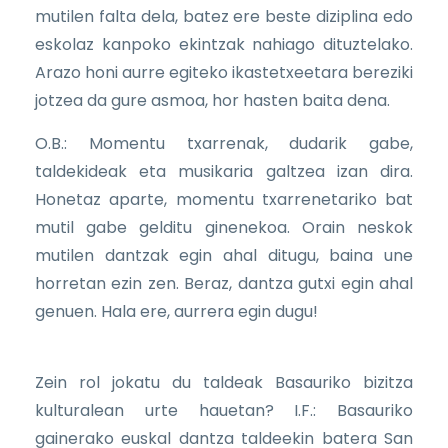
mutilen falta dela, batez ere beste diziplina edo
eskolaz kanpoko ekintzak nahiago dituztelako.
Arazo honi aurre egiteko ikastetxeetara bereziki
jotzea da gure asmoa, hor hasten baita dena.
O.B.: Momentu txarrenak, dudarik gabe,
taldekideak eta musikaria galtzea izan dira.
Honetaz aparte, momentu txarrenetariko bat
mutil gabe gelditu ginenekoa. Orain neskok
mutilen dantzak egin ahal ditugu, baina une
horretan ezin zen. Beraz, dantza gutxi egin ahal
genuen. Hala ere, aurrera egin dugu!
Zein rol jokatu du taldeak Basauriko bizitza
kulturalean urte hauetan? I.F.: Basauriko
gainerako euskal dantza taldeekin batera San