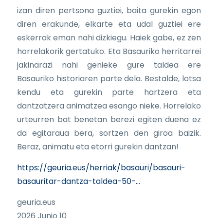
izan diren pertsona guztiei, baita gurekin egon
diren erakunde, elkarte eta udal guztiei ere
eskerrak eman nahi dizkiegu. Haiek gabe, ez zen
horrelakorik gertatuko. Eta Basauriko herritarrei
jakinarazi nahi genieke gure taldea ere
Basauriko historiaren parte dela. Bestalde, lotsa
kendu eta gurekin parte hartzera eta
dantzatzera animatzea esango nieke. Horrelako
urteurren bat benetan berezi egiten duena ez
da egitaraua bera, sortzen den giroa baizik.
Beraz, animatu eta etorri gurekin dantzan!
https://geuria.eus/herriak/basauri/basauri-
basauritar-dantza-taldea-50-…
geuria.eus
2026 Junio 10