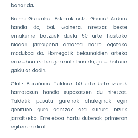
behar da.
Nerea Gonzalez: Eskerrik asko Geuria! Ardura
handia da, bai. Gainera, niretzat beste
emakume batzuek duela 50 urte hasitako
bideari jarraipena ematea harro egoteko
modukoa da. Horregatik belaunaldien arteko
erreleboa izatea garrantzitsua da, gure historia
galdu ez dadin.
Olatz Barañano: Taldeak 50 urte bete izanak
harrotasun handia suposatzen du niretzat.
Taldetik pasatu garenok ahaleginak egin
genituen gure dantzak eta kultura bizirik
jarraitzeko. Erreleboa hartu dutenak primeran
egiten ari dira!