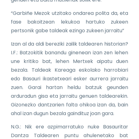
“Garbiñe Mezok utzitako ondarea polita da, eta
fase bakoitzean lekukoa hartuko zukeen
pertsonik gabe taldeak ezingo zukeen jarraitu”
Izan al da aldi bereziki zailik taldearen historian?
I.F.: Batzokitik banandu ginenean izan zen lehen
une kritiko bat, lehen Mertxek aipatu duen
bezala. Taldeak Kareaga eskolako harrobiari
edo Basauri ikastetxeari esker aurrera jarraitu
zuen. Garai hartan heldu batzuk geunden
arduradun gisa eta jarraitu genuen taldearekin.
Gizonezko dantzarien falta ohikoa izan da, bain
ahal izan dugun bezala gaindituz joan gara.
N.G.: Nik ere azpimarratuko nuke Basauritar
Dantza Taldearen puntu ahulenetako bat