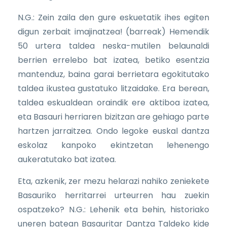
N.G.: Zein zaila den gure eskuetatik ihes egiten
digun zerbait imajinatzea! (barreak) Hemendik
50 urtera taldea neska-mutilen belaunaldi
berrien errelebo bat izatea, betiko esentzia
mantenduz, baina garai berrietara egokitutako
taldea ikustea gustatuko litzaidake. Era berean,
taldea eskualdean oraindik ere aktiboa izatea,
eta Basauri herriaren bizitzan are gehiago parte
hartzen jarraitzea. Ondo legoke euskal dantza
eskolaz kanpoko ekintzetan lehenengo
aukeratutako bat izatea.
Eta, azkenik, zer mezu helarazi nahiko zeniekete
Basauriko herritarrei urteurren hau zuekin
ospatzeko? N.G.: Lehenik eta behin, historiako
uneren batean Basauritar Dantza Taldeko kide