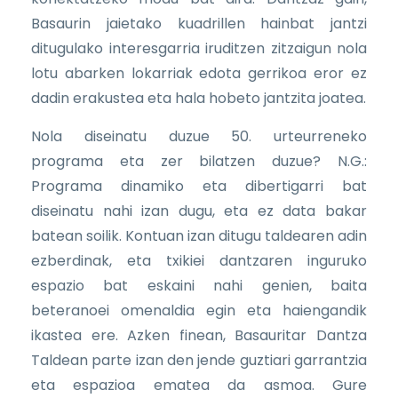
Basaurin jaietako kuadrillen hainbat jantzi
ditugulako interesgarria iruditzen zitzaigun nola
lotu abarken lokarriak edota gerrikoa eror ez
dadin erakustea eta hala hobeto jantzita joatea.
Nola diseinatu duzue 50. urteurreneko
programa eta zer bilatzen duzue? N.G.:
Programa dinamiko eta dibertigarri bat
diseinatu nahi izan dugu, eta ez data bakar
batean soilik. Kontuan izan ditugu taldearen adin
ezberdinak, eta txikiei dantzaren inguruko
espazio bat eskaini nahi genien, baita
beteranoei omenaldia egin eta haiengandik
ikastea ere. Azken finean, Basauritar Dantza
Taldean parte izan den jende guztiari garrantzia
eta espazioa ematea da asmoa. Gure