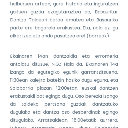
helburuen artean, gure historia eta inguratzen
gaituen guztia ezagutaraztea da, Basauritar
Dantza Taldeari balioa ematea eta Basauriko
parte ere bagarela erakustea. Eta, nola ez, gu
elkartzea eta ondo pasatzea ere! (barreak)
Ekainaren 14an dantzaldia eta erromeria
antolatu dituzue. N.G.: Hala da. Ekainaren 14a
izango da egutegiko egunik garrantzitsuena.
11:30ean kalejira batekin hasiko dugu eguna, eta
Solobarria plazan, 12:00etan, euskal dantzen
erakustaldi bat egingo dugu. Oso berezia izango
da taldeko pertsona guztiak dantzatuko
dugulako eta dantza oso desberdinak egingo
ditugulako. Arratsaldean, 18:00etatik aurrera,