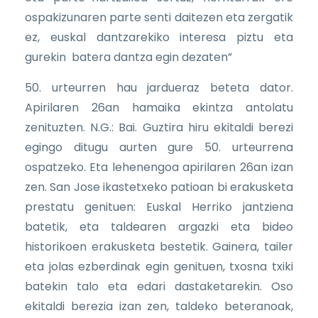
ospakizunaren parte senti daitezen eta zergatik
ez, euskal dantzarekiko interesa piztu eta
gurekin batera dantza egin dezaten”
50. urteurren hau jardueraz beteta dator.
Apirilaren 26an hamaika ekintza antolatu
zenituzten. N.G.: Bai. Guztira hiru ekitaldi berezi
egingo ditugu aurten gure 50. urteurrena
ospatzeko. Eta lehenengoa apirilaren 26an izan
zen. San Jose ikastetxeko patioan bi erakusketa
prestatu genituen: Euskal Herriko jantziena
batetik, eta taldearen argazki eta bideo
historikoen erakusketa bestetik. Gainera, tailer
eta jolas ezberdinak egin genituen, txosna txiki
batekin talo eta edari dastaketarekin. Oso
ekitaldi berezia izan zen, taldeko beteranoak,