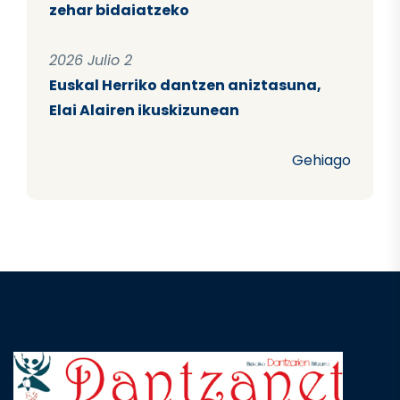
zehar bidaiatzeko
2026 Julio 2
Euskal Herriko dantzen aniztasuna,
Elai Alairen ikuskizunean
Gehiago