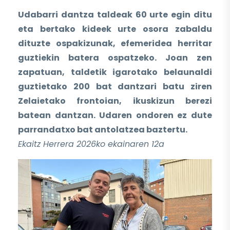
Udabarri dantza taldeak 60 urte egin ditu
eta bertako kideek urte osora zabaldu
dituzte ospakizunak, efemeridea herritar
guztiekin batera ospatzeko. Joan zen
zapatuan, taldetik igarotako belaunaldi
guztietako 200 bat dantzari batu ziren
Zelaietako frontoian, ikuskizun berezi
batean dantzan. Udaren ondoren ez dute
parrandatxo bat antolatzea baztertu.
Ekaitz Herrera 2026ko ekainaren 12a