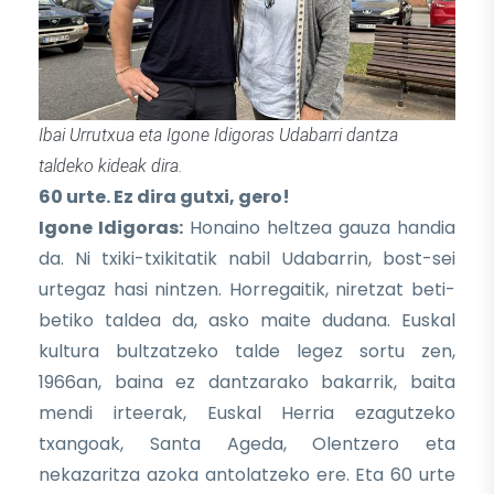
Ibai Urrutxua eta Igone Idigoras Udabarri dantza
taldeko kideak dira.
60 urte. Ez dira gutxi, gero!
Igone Idigoras:
Honaino heltzea gauza handia
da. Ni txiki-txikitatik nabil Udabarrin, bost-sei
urtegaz hasi nintzen. Horregaitik, niretzat beti-
betiko taldea da, asko maite dudana. Euskal
kultura bultzatzeko talde legez sortu zen,
1966an, baina ez dantzarako bakarrik, baita
mendi irteerak, Euskal Herria ezagutzeko
txangoak, Santa Ageda, Olentzero eta
nekazaritza azoka antolatzeko ere. Eta 60 urte