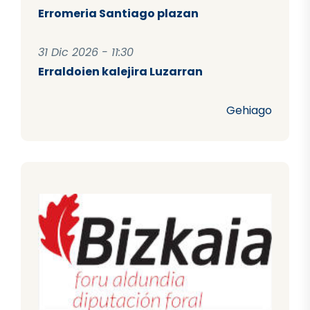
Erromeria Santiago plazan
31 Dic 2026 - 11:30
Erraldoien kalejira Luzarran
Gehiago