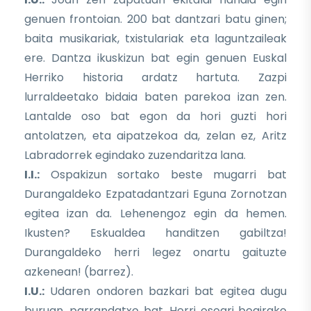
genuen frontoian. 200 bat dantzari batu ginen;
baita musikariak, txistulariak eta laguntzaileak
ere. Dantza ikuskizun bat egin genuen Euskal
Herriko historia ardatz hartuta. Zazpi
lurraldeetako bidaia baten parekoa izan zen.
Lantalde oso bat egon da hori guzti hori
antolatzen, eta aipatzekoa da, zelan ez, Aritz
Labradorrek egindako zuzendaritza lana.
I.I.:
Ospakizun sortako beste mugarri bat
Durangaldeko Ezpatadantzari Eguna Zornotzan
egitea izan da. Lehenengoz egin da hemen.
Ikusten? Eskualdea handitzen gabiltza!
Durangaldeko herri legez onartu gaituzte
azkenean! (barrez).
I.U.:
Udaren ondoren bazkari bat egitea dugu
buruan, parrandatxo bat. Herri osoari begirako