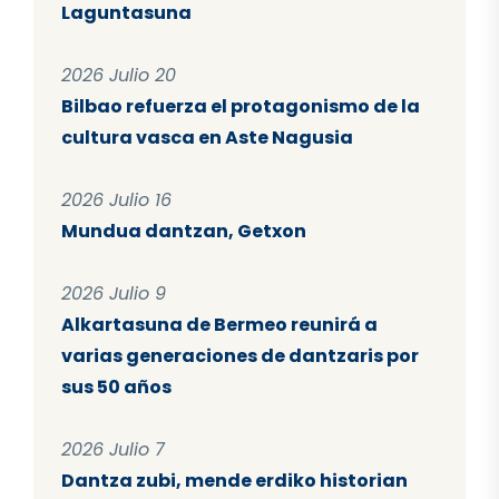
Laguntasuna
2026 Julio 20
Bilbao refuerza el protagonismo de la
cultura vasca en Aste Nagusia
2026 Julio 16
Mundua dantzan, Getxon
2026 Julio 9
Alkartasuna de Bermeo reunirá a
varias generaciones de dantzaris por
sus 50 años
2026 Julio 7
Dantza zubi, mende erdiko historian