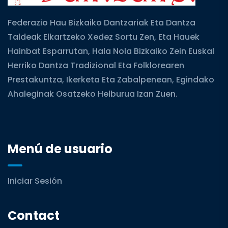
Federazio Hau Bizkaiko Dantzariak Eta Dantza
Taldeak Elkartzeko Xedez Sortu Zen, Eta Hauek
Hainbat Esparrutan, Hala Nola Bizkaiko Zein Euskal
Herriko Dantza Tradizional Eta Folklorearen
Prestakuntza, Ikerketa Eta Zabalpenean, Egindako
Ahaleginak Osatzeko Helburua Izan Zuen.
Menú de usuario
Iniciar Sesión
Contact