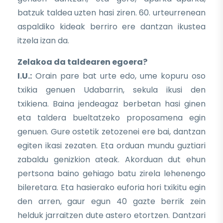
batzuk taldea uzten hasi ziren. 60. urteurrenean
aspaldiko kideak berriro ere dantzan ikustea
itzela izan da.
Zelakoa da taldearen egoera?
I.U.:
Orain pare bat urte edo, ume kopuru oso
txikia genuen Udabarrin, sekula ikusi den
txikiena. Baina jendeagaz berbetan hasi ginen
eta taldera bueltatzeko proposamena egin
genuen. Gure ostetik zetozenei ere bai, dantzan
egiten ikasi zezaten. Eta orduan mundu guztiari
zabaldu genizkion ateak. Akorduan dut ehun
pertsona baino gehiago batu zirela lehenengo
bileretara. Eta hasierako euforia hori txikitu egin
den arren, gaur egun 40 gazte berrik zein
helduk jarraitzen dute astero etortzen. Dantzari