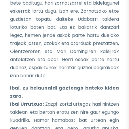
bete baditugu, hori zornotzarrei eta bidelagunei
eskerrak lortu dugu. Izan ere, Zornotzako etxe
guztietan topatu daiteke Udabarri taldera
loturiko baten bat. Eta ez bakarrik dantzari
legez, hemen jende askok parte hartu duelako
trajeak josten, azokak eta otorduak prestatzen,
Olentzeroren eta Mari Domingiren kalejirak
antolatzen eta abar. Herri osoak parte hartu
duenez, ospakizunek herritar guztiei begirakoak
izan behar dute.
Ibai, zu belaunaldi gazteago bateko kidea
zara.
Ibai Urrutxua:
Zazpi-zortzi urtegaz hasi nintzen
taldean, eta bertan eratu zen nire gaur egungo
kuadrilla. Hamar-hamabost bat urtean egin
genuen dantzan, eta gero, apurka-apurka,