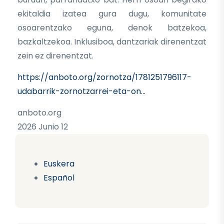
ekitaldia izatea gura dugu, komunitate
osoarentzako eguna, denok batzekoa,
bazkaltzekoa. Inklusiboa, dantzariak direnentzat
zein ez direnentzat.
https://anboto.org/zornotza/1781251796117-
udabarrik-zornotzarrei-eta-on…
anboto.org
2026 Junio 12
Euskera
Español