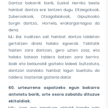
Dantza bakarrik barik, Euskal Herriko beste
hainbat dantza ere lantzen dugu. Eltziegokoak,
Zuberoakoak, Otsagabiakoak, Gipuzkoako
Sorgin dantza... Horrela, erakargarriagoa da
dena.
I.I.:
Bai. Iruditzen zait hainbat dantza taldetan
gertatzen direla halako egoerak. Txikitatik
hasten zara dantzan, gero uzten zoaz, eta
halako batean taldera batzen zara berriro.
Ibaik eta belaunaldi gazteko kideek bultzatuta,
dantzari izandako hainbat lagun bueltatu da
taldera. Gazteriak gazteria dakar.
60. urteurrena ospatzeko egun bakarra
antolatu barik, urte osora zabaldu dituzue
ekitaldiak.
I.U.:
Joan zen zapatuan ekitaldi handia egin