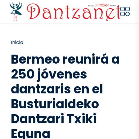
Pasar al contenido principal
Ruta de navegación
Inicio
Bermeo reunirá a
250 jóvenes
dantzaris en el
Busturialdeko
Dantzari Txiki
Eguna