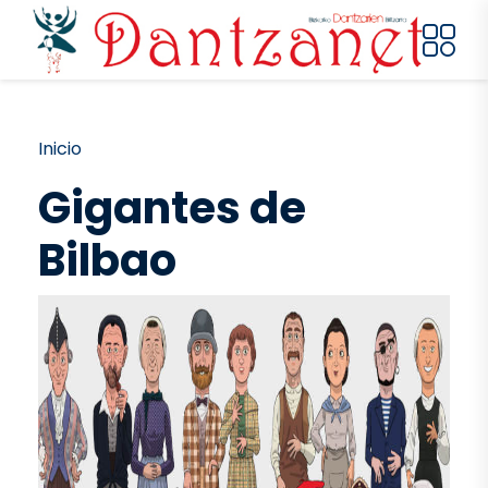
Pasar al contenido principal
Ruta de navegación
Inicio
Gigantes de
Bilbao