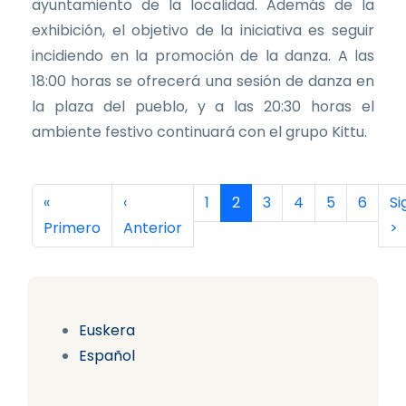
ayuntamiento de la localidad. Además de la
exhibición, el objetivo de la iniciativa es seguir
incidiendo en la promoción de la danza. A las
18:00 horas se ofrecerá una sesión de danza en
la plaza del pueblo, y a las 20:30 horas el
ambiente festivo continuará con el grupo Kittu.
Paginación
Primera página
Página anterior
Página
Página actual
Página
Página
Página
Página
Si
«
‹
1
2
3
4
5
6
Si
Primero
Anterior
>
Euskera
Español