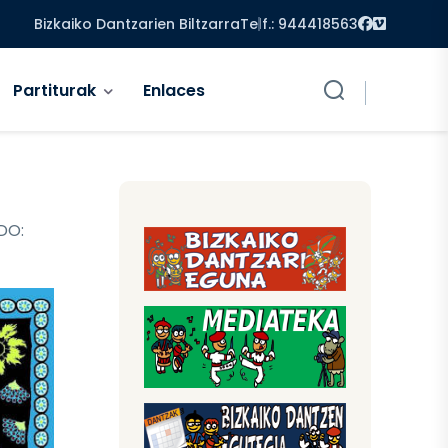
Facebook
Vimeo
Bizkaiko Dantzarien Biltzarra
Telf.: 944418563
Partiturak
Enlaces
DO: