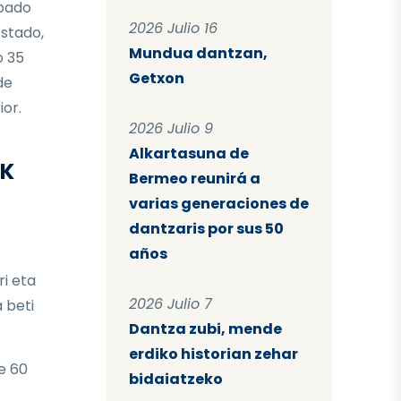
ipado
2026 Julio 16
stado,
Mundua dantzan,
o 35
Getxon
de
ior.
2026 Julio 9
Alkartasuna de
AK
Bermeo reunirá a
varias generaciones de
dantzaris por sus 50
años
ri eta
2026 Julio 7
 beti
Dantza zubi, mende
erdiko historian zehar
e 60
bidaiatzeko