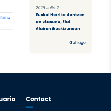
2026 Julio 2
Euskal Herriko dantzen
ina
ltima página
ltimo
aniztasuna, Elai
Alairen ikuskizunean
Gehiago
uario
Contact