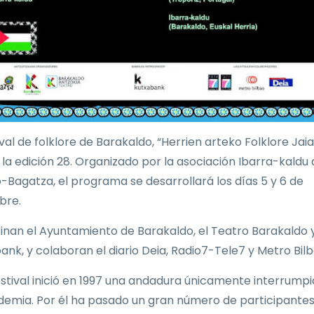
ival de folklore de Barakaldo, “Herrien arteko Folklore Jaial
a la edición 28. Organizado por la asociación Ibarra-kaldu
-Bagatza, el programa se desarrollará los días 5 y 6 de
bre.
inan el Ayuntamiento de Barakaldo, el Teatro Barakaldo 
ank, y colaboran el diario Deia, Radio7-Tele7 y Metro Bilb
estival inició en 1997 una andadura únicamente interrump
demia. Por él ha pasado un gran número de participantes