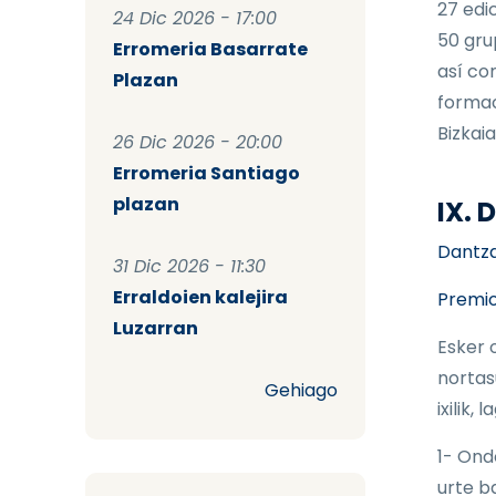
27 edi
24 Dic 2026 - 17:00
50 gru
Erromeria Basarrate
así co
Plazan
formac
Bizkaia
26 Dic 2026 - 20:00
Erromeria Santiago
plazan
IX.
Dantzar
31 Dic 2026 - 11:30
Erraldoien kalejira
Premio
Luzarran
Esker 
nortas
Gehiago
ixilik,
1- Ond
urte b