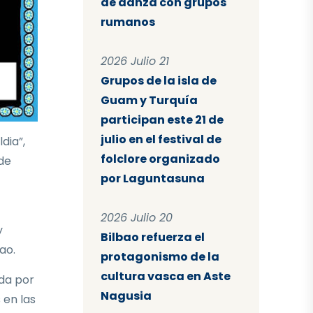
de danza con grupos
rumanos
2026 Julio 21
Grupos de la isla de
Guam y Turquía
participan este 21 de
julio en el festival de
dia”,
folclore organizado
 de
por Laguntasuna
2026 Julio 20
y
Bilbao refuerza el
ao.
protagonismo de la
cultura vasca en Aste
ida por
Nagusia
 en las