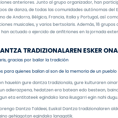
ciones anteriores. Junto al grupo organizador, han partic
pos de danza, de todas las comunidades autónomas del E
mo de Andorra, Bélgica, Francia, Italia y Portugal, así com
iones musicales, y varios bertsolaris. Además, 18 grupos 
 han actuado o ejercido de anfitriones en la jornada exter
 DANTZA TRADIZIONALAREN ESKER ON
is, gracias por bailar la tradición
s para quienes bailan al son de la memoria de un pueblo
on hauekin gure dantza tradizionala, gure kulturaren oinar
un adierazpena, hedatzen era batean edo bestean, baina
 lagun eta entitateek egindako lana ikusgarri egin nahi dugu.
orengo Dantza Taldeei, Euskal Dantza tradizionalaren ald
aino gehiagotan egindako lanagatik.