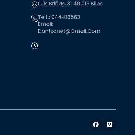
Luis Briñas, 31 48.013 Bilbo
Telf.:
944418563
Email:
Dantzanet@gmail.com
Facebook
Vimeo