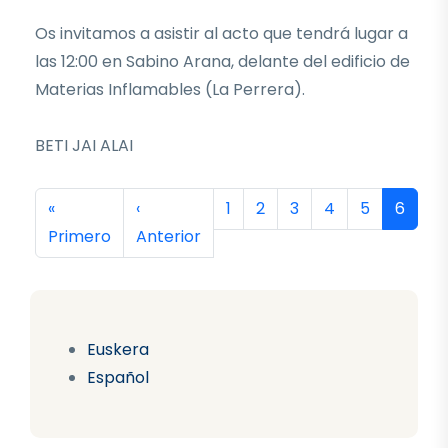
Os invitamos a asistir al acto que tendrá lugar a
las 12:00 en Sabino Arana, delante del edificio de
Materias Inflamables (La Perrera).
BETI JAI ALAI
Paginación
Primera página
Página anterior
Página
Página
Página
Página
Página
Página
«
‹
1
2
3
4
5
6
Primero
Anterior
Euskera
Español