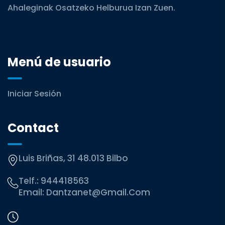
Ahaleginak Osatzeko Helburua Izan Zuen.
Menú de usuario
Iniciar Sesión
Contact
Luis Briñas, 31 48.013 Bilbo
Telf.:
944418563
Email:
Dantzanet@gmail.com