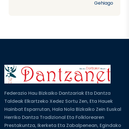
Gehiago
Federazio Hau Bizkaiko Dantzariak Eta Dantza
Taldeak Elkartzeko Xedez Sortu Zen, Eta Hauek
Hainbat Esparrutan, Hala Nola Bizkaiko Zein Euskal
Herriko Dantza Tradizional Eta Folklorearen
Prestakuntza, Ikerketa Eta Zabalpenean, Egindako