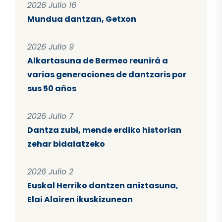
2026 Julio 16
Mundua dantzan, Getxon
2026 Julio 9
Alkartasuna de Bermeo reunirá a
varias generaciones de dantzaris por
sus 50 años
2026 Julio 7
Dantza zubi, mende erdiko historian
zehar bidaiatzeko
2026 Julio 2
Euskal Herriko dantzen aniztasuna,
Elai Alairen ikuskizunean