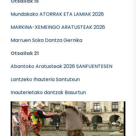
Otsailak 15
Mundakako ATORRAK ETA LAMIAK 2026
MARKINA-XEMEINGO ARATUSTEAK 2026
Marruen Soka Dantza Gernika
Otsailak 21
Abantoko Aratusteak 2026 SANFUENTESEN
Lantzeko Ihauteria Santutxun
Inauterietako dantzak Basurtun