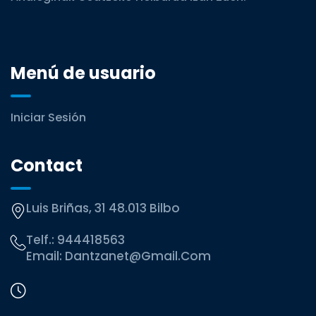
Menú de usuario
Iniciar Sesión
Contact
Luis Briñas, 31 48.013 Bilbo
Telf.:
944418563
Email:
Dantzanet@gmail.com