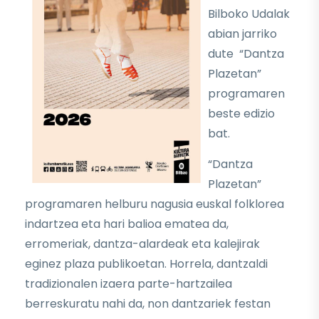
Bilboko Udalak
abian jarriko
dute “Dantza
Plazetan”
programaren
beste edizio
bat.
“Dantza
Plazetan”
programaren helburu nagusia euskal folklorea
indartzea eta hari balioa ematea da,
erromeriak, dantza-alardeak eta kalejirak
eginez plaza publikoetan. Horrela, dantzaldi
tradizionalen izaera parte-hartzailea
berreskuratu nahi da, non dantzariek festan