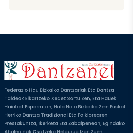
Federazio Hau Bizkaiko Dantzariak Eta Dantza
Taldeak Elkartzeko Xedez Sortu Zen, Eta Hauek
Hainbat Esparrutan, Hala Nola Bizkaiko Zein Euskal
Herriko Dantza Tradizional Eta Folklorearen
Prestakuntza, Ikerketa Eta Zabalpenean, Egindako
Ahaleginak Osatzeko Helburua Izan Zuen.