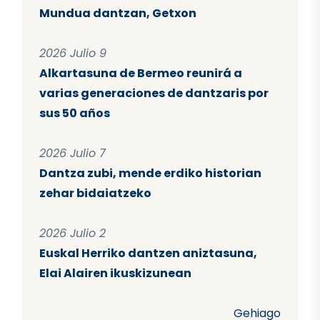
Mundua dantzan, Getxon
2026 Julio 9
Alkartasuna de Bermeo reunirá a
varias generaciones de dantzaris por
sus 50 años
2026 Julio 7
Dantza zubi, mende erdiko historian
zehar bidaiatzeko
2026 Julio 2
Euskal Herriko dantzen aniztasuna,
Elai Alairen ikuskizunean
Gehiago