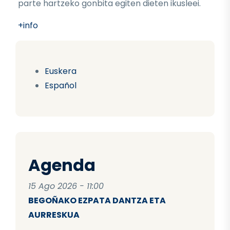
parte hartzeko gonbita egiten dieten ikusleei.
+info
Euskera
Español
Agenda
15 Ago 2026 - 11:00
BEGOÑAKO EZPATA DANTZA ETA
AURRESKUA