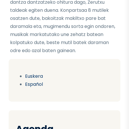
dantza dantzatzeko ohitura dago, Zerutxu
taldeak egiten duena. Konpartsaa 8 mutilek
osatzen dute, bakoitzak makiltxo pare bat
daramala eta, mugimendu sorta egin ondoren,
musikak markatutako une zehatz batean
kolpatuko dute, beste mutil batek daraman
odre edo azal baten gainean.
Euskera
Español
Agenda