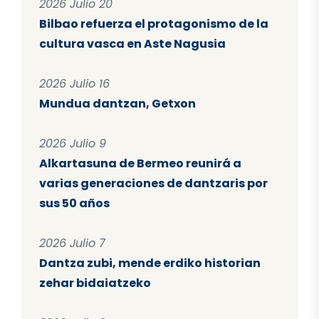
2026 Julio 20
Bilbao refuerza el protagonismo de la
cultura vasca en Aste Nagusia
2026 Julio 16
Mundua dantzan, Getxon
2026 Julio 9
Alkartasuna de Bermeo reunirá a
varias generaciones de dantzaris por
sus 50 años
2026 Julio 7
Dantza zubi, mende erdiko historian
zehar bidaiatzeko