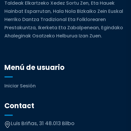
Taldeak Elkartzeko Xedez Sortu Zen, Eta Hauek
Hainbat Esparrutan, Hala Nola Bizkaiko Zein Euskal
Herriko Dantza Tradizional Eta Folklorearen
Prestakuntza, Ikerketa Eta Zabalpenean, Egindako
Ahaleginak Osatzeko Helburua Izan Zuen.
Menú de usuario
Iniciar Sesión
Contact
Luis Briñas, 31 48.013 Bilbo