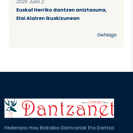
2026 Julio 2
Euskal Herriko dantzen aniztasuna,
Elai Alairen ikuskizunean
Gehiago
Federazio Hau Bizkaiko Dantzariak Eta Dantza