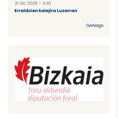
31 Dic 2026 - 11:30
Erraldoien kalejira Luzarran
Gehiago