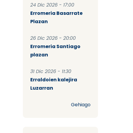
24 Dic 2026 - 17:00
Erromeria Basarrate
Plazan
26 Dic 2026 - 20:00
Erromeria Santiago
plazan
31 Dic 2026 - 11:30
Erraldoien kalejira
Luzarran
Gehiago