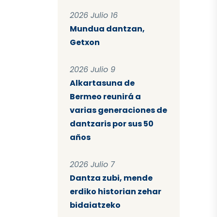
2026 Julio 16
Mundua dantzan,
Getxon
2026 Julio 9
Alkartasuna de
Bermeo reunirá a
varias generaciones de
dantzaris por sus 50
años
2026 Julio 7
Dantza zubi, mende
erdiko historian zehar
bidaiatzeko