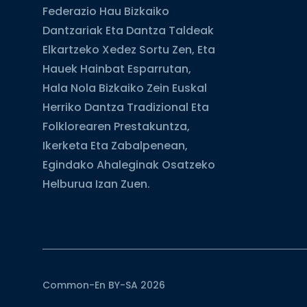
Federazio Hau Bizkaiko
Dantzariak Eta Dantza Taldeak
Elkartzeko Xedez Sortu Zen, Eta
Hauek Hainbat Esparrutan,
Hala Nola Bizkaiko Zein Euskal
Herriko Dantza Tradizional Eta
Folklorearen Prestakuntza,
Ikerketa Eta Zabalpenean,
Egindako Ahaleginak Osatzeko
Helburua Izan Zuen.
Common-En BY-SA 2026