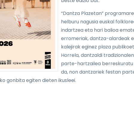
beste edizio bat.
“Dantza Plazetan” programar
helburu nagusia euskal folklore
indartzea eta hari balioa emat
erromeriak, dantza-alardeak e
kalejirak eginez plaza publikoe
Horrela, dantzaldi tradizionalen
parte-hartzailea berreskuratu
da, non dantzariek festan part
ko gonbita egiten dieten ikusleei.