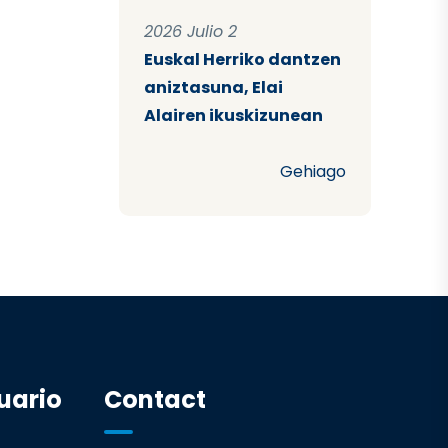
2026 Julio 2
Euskal Herriko dantzen
aniztasuna, Elai
Alairen ikuskizunean
Gehiago
uario
Contact