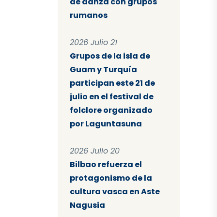
de danza con grupos
rumanos
2026 Julio 21
Grupos de la isla de
Guam y Turquía
participan este 21 de
julio en el festival de
folclore organizado
por Laguntasuna
2026 Julio 20
Bilbao refuerza el
protagonismo de la
cultura vasca en Aste
Nagusia