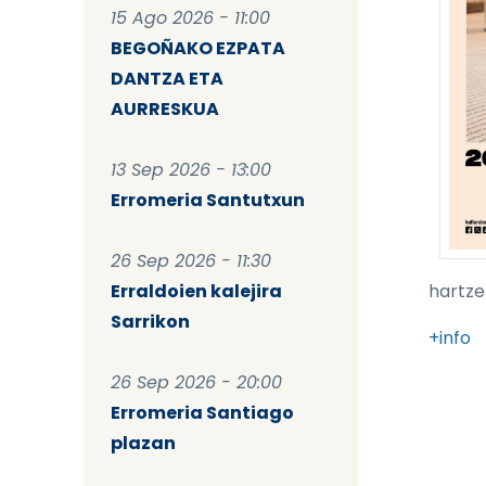
15 Ago 2026 - 11:00
BEGOÑAKO EZPATA
DANTZA ETA
AURRESKUA
13 Sep 2026 - 13:00
Erromeria Santutxun
26 Sep 2026 - 11:30
Erraldoien kalejira
hartze
Sarrikon
+info
26 Sep 2026 - 20:00
Erromeria Santiago
plazan