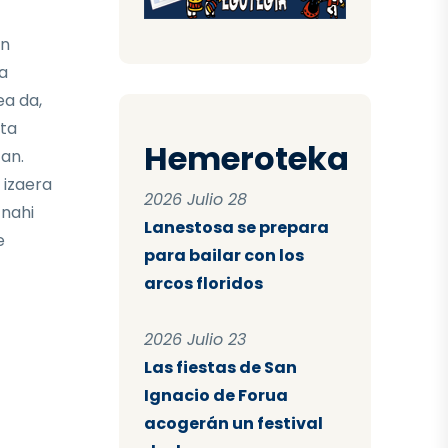
en
a
ea da,
ta
Hemeroteka
tan.
 izaera
2026 Julio 28
 nahi
Lanestosa se prepara
e
para bailar con los
arcos floridos
2026 Julio 23
Las fiestas de San
Ignacio de Forua
acogerán un festival