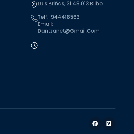
Luis Briñas, 31 48.013 Bilbo
Telf.:
944418563
Email:
Dantzanet@gmail.com
Facebook
Vimeo