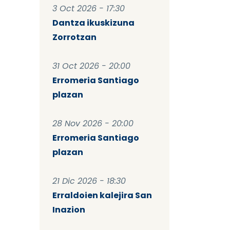
3 Oct 2026 - 17:30
Dantza ikuskizuna
Zorrotzan
31 Oct 2026 - 20:00
Erromeria Santiago
plazan
28 Nov 2026 - 20:00
Erromeria Santiago
plazan
21 Dic 2026 - 18:30
Erraldoien kalejira San
Inazion