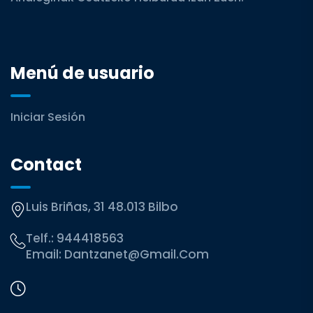
Menú de usuario
Iniciar Sesión
Contact
Luis Briñas, 31 48.013 Bilbo
Telf.:
944418563
Email:
Dantzanet@gmail.com