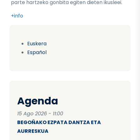
parte hartzeko gonbita egiten dieten ikusleei.
+info
Euskera
Español
Agenda
15 Ago 2026 - 11:00
BEGOÑAKO EZPATA DANTZA ETA
AURRESKUA