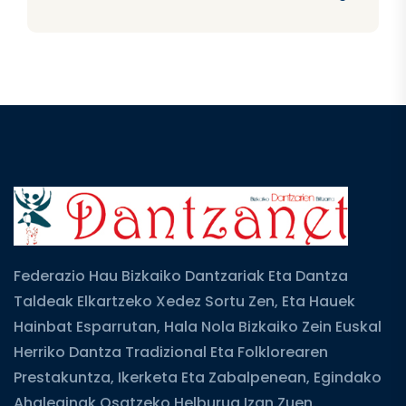
Federazio Hau Bizkaiko Dantzariak Eta Dantza
Taldeak Elkartzeko Xedez Sortu Zen, Eta Hauek
Hainbat Esparrutan, Hala Nola Bizkaiko Zein Euskal
Herriko Dantza Tradizional Eta Folklorearen
Prestakuntza, Ikerketa Eta Zabalpenean, Egindako
Ahaleginak Osatzeko Helburua Izan Zuen.