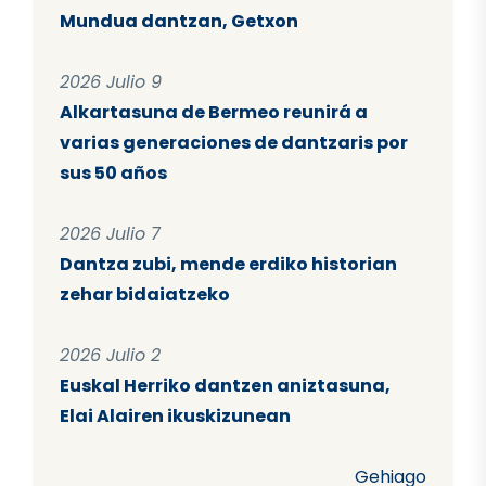
Mundua dantzan, Getxon
2026 Julio 9
Alkartasuna de Bermeo reunirá a
varias generaciones de dantzaris por
sus 50 años
2026 Julio 7
Dantza zubi, mende erdiko historian
zehar bidaiatzeko
2026 Julio 2
Euskal Herriko dantzen aniztasuna,
Elai Alairen ikuskizunean
Gehiago