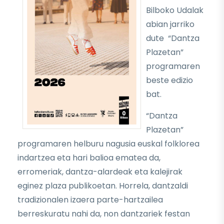
Bilboko Udalak
abian jarriko
dute “Dantza
Plazetan”
programaren
beste edizio
bat.
“Dantza
Plazetan”
programaren helburu nagusia euskal folklorea
indartzea eta hari balioa ematea da,
erromeriak, dantza-alardeak eta kalejirak
eginez plaza publikoetan. Horrela, dantzaldi
tradizionalen izaera parte-hartzailea
berreskuratu nahi da, non dantzariek festan